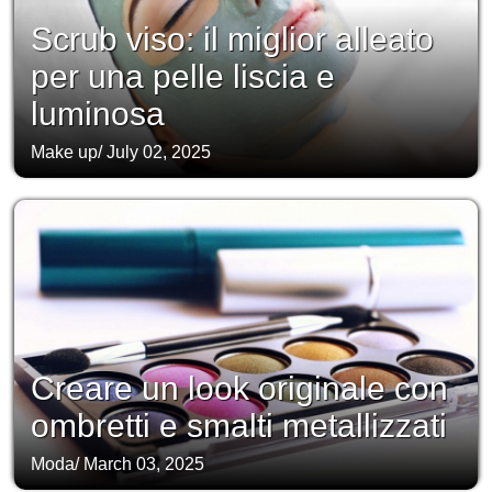
Scrub viso: il miglior alleato
per una pelle liscia e
luminosa
Make up
/
July 02, 2025
Creare un look originale con
ombretti e smalti metallizzati
Moda
/
March 03, 2025