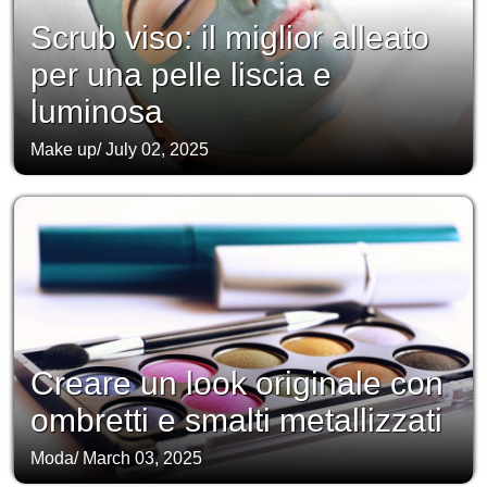
Scrub viso: il miglior alleato
per una pelle liscia e
luminosa
Make up
/
July 02, 2025
Creare un look originale con
ombretti e smalti metallizzati
Moda
/
March 03, 2025