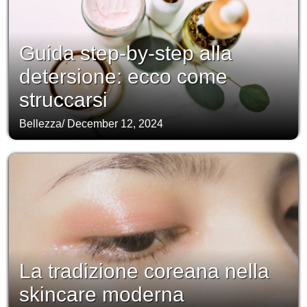
Guida step-by-step alla
detersione: ecco come
struccarsi
Bellezza
/
December 12, 2024
La tradizione coreana nella
skincare moderna