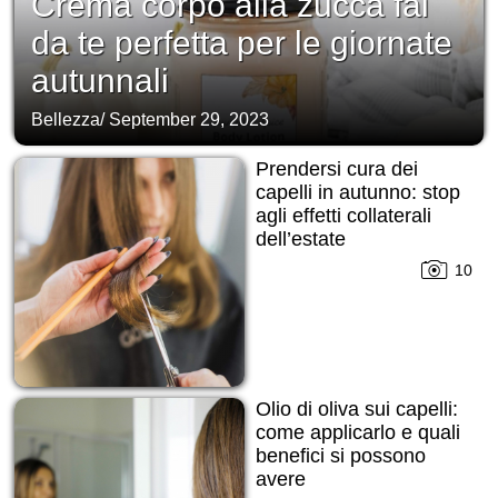
Crema corpo alla zucca fai
da te perfetta per le giornate
autunnali
Bellezza
/
September 29, 2023
Prendersi cura dei
capelli in autunno: stop
agli effetti collaterali
dell’estate
10
Olio di oliva sui capelli:
come applicarlo e quali
benefici si possono
avere