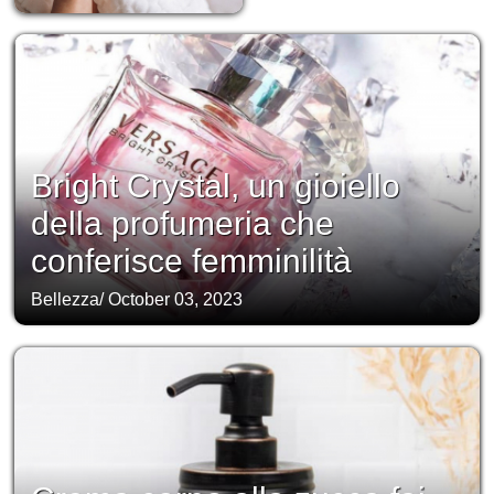
Bright Crystal, un gioiello
della profumeria che
conferisce femminilità
Bellezza
/
October 03, 2023