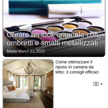
Creare un look originale con
ombretti e smalti metallizzati
Moda
/
March 03, 2025
Come ottimizzare il
riposo in camera da
letto: 3 consigli efficaci
4