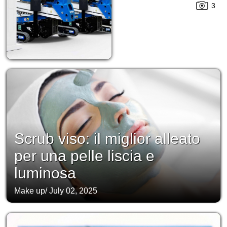
3
Scrub viso: il miglior alleato
per una pelle liscia e
luminosa
Make up
/
July 02, 2025