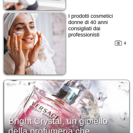
I prodotti cosmetici
donne di 40 anni
consigliati dai
professionisti
4
Bright Crystal, un gioiello
della profumeria che