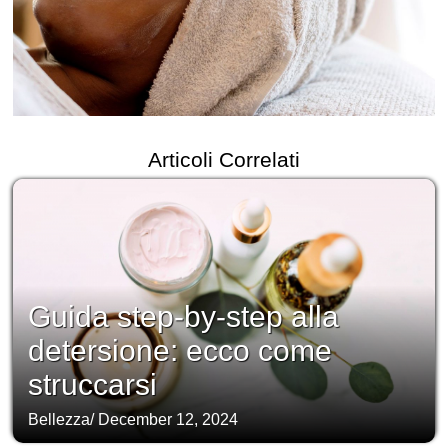
Articoli Correlati
Guida step-by-step alla
detersione: ecco come
struccarsi
Bellezza
/
December 12, 2024