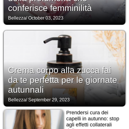
conferisce femminilità
Bellezza
/
October 03, 2023
Crema corpo alla zucca fai
da te perfetta per le giornate
autunnali
Bellezza
/
September 29, 2023
Prendersi cura dei
capelli in autunno: stop
agli effetti collaterali