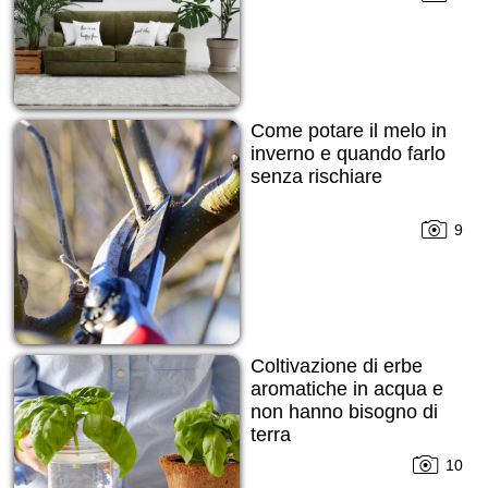
Come potare il melo in
inverno e quando farlo
senza rischiare
9
Coltivazione di erbe
aromatiche in acqua e
non hanno bisogno di
terra
10