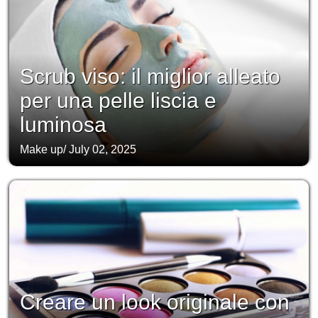
Scrub viso: il miglior alleato
per una pelle liscia e
luminosa
Make up
/
July 02, 2025
Creare un look originale con