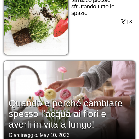
terrazzo piccolo
sfruttando tutto lo
spazio
8
Quando e perché cambiare
spesso l’acqua ai fiori e
averli in vita a lungo!
Giardinaggio
/
May 10, 2023