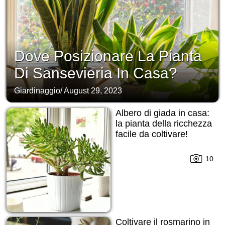
Dove Posizionare La Pianta
Di Sansevieria In Casa?
Giardinaggio
/
August 29, 2023
Albero di giada in casa:
la pianta della ricchezza
facile da coltivare!
10
Coltivare il rosmarino in