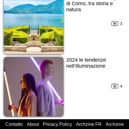
di Como, tra storia e
natura
3
2024 le tendenze
nell’illuminazione
4
Contatto
About
Privacy Policy
Archzine FR
Archzine