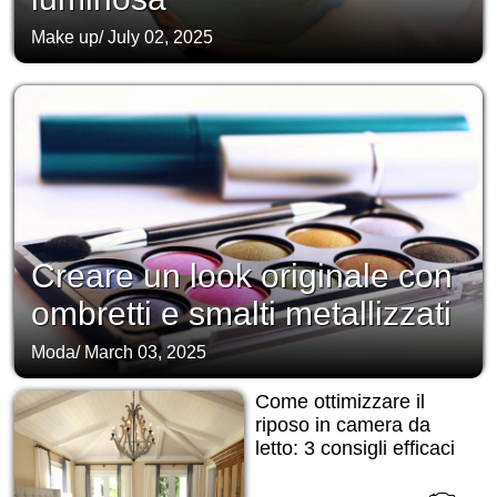
Make up
/
July 02, 2025
Creare un look originale con
ombretti e smalti metallizzati
Moda
/
March 03, 2025
Come ottimizzare il
riposo in camera da
letto: 3 consigli efficaci