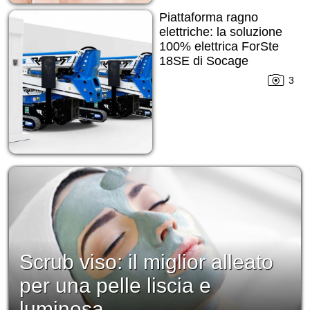
Piattaforma ragno
elettriche: la soluzione
100% elettrica ForSte
18SE di Socage
3
Scrub viso: il miglior alleato
per una pelle liscia e
luminosa