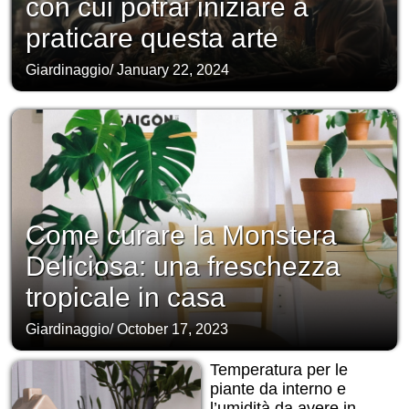
con cui potrai iniziare a
praticare questa arte
Giardinaggio
/
January 22, 2024
Come curare la Monstera
Deliciosa: una freschezza
tropicale in casa
Giardinaggio
/
October 17, 2023
Temperatura per le
piante da interno e
l’umidità da avere in