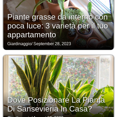
Piante grasse da interno con
poca luce: 3 varietà per il tuo
appartamento
Giardinaggio
/
September 28, 2023
Dove Posizionare La Pianta
Di Sansevieria In Casa?