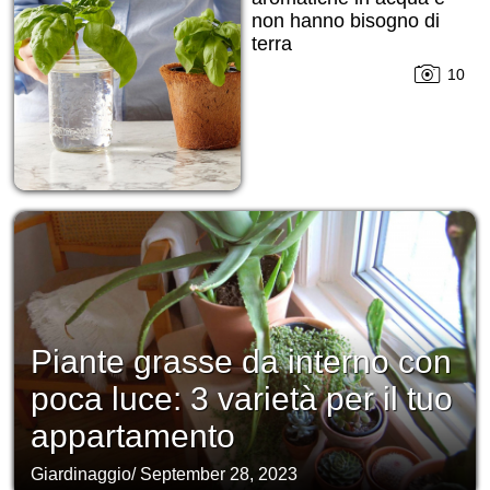
non hanno bisogno di
terra
10
Piante grasse da interno con
poca luce: 3 varietà per il tuo
appartamento
Giardinaggio
/
September 28, 2023