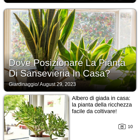
Dove Posizionare La Pianta
Di Sansevieria In Casa?
Giardinaggio
/
August 29, 2023
Albero di giada in casa:
la pianta della ricchezza
facile da coltivare!
10