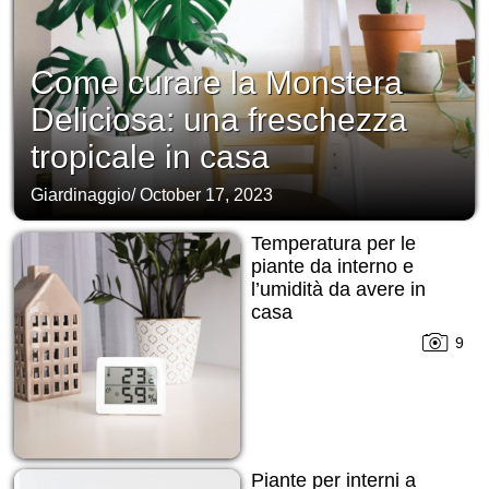
Come curare la Monstera
Deliciosa: una freschezza
tropicale in casa
Giardinaggio
/
October 17, 2023
Temperatura per le
piante da interno e
l’umidità da avere in
casa
9
Piante per interni a