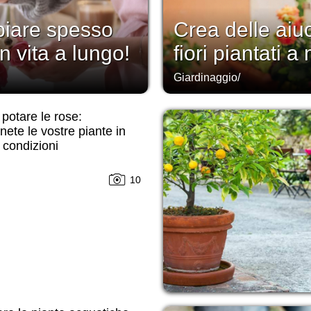
iare spesso
Crea delle aiu
in vita a lungo!
fiori piantati a
Giardinaggio
/
potare le rose:
ete le vostre piante in
 condizioni
10