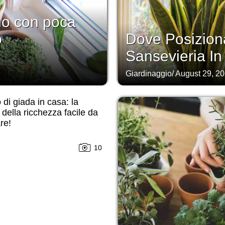
no con poca
o
Dove Posizion
Sansevieria I
Giardinaggio
/
August 29, 2
 di giada in casa: la
 della ricchezza facile da
are!
10