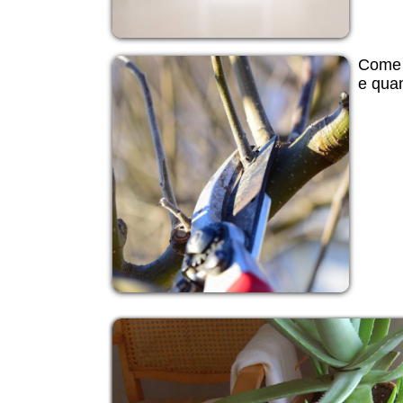
Come p
e quan