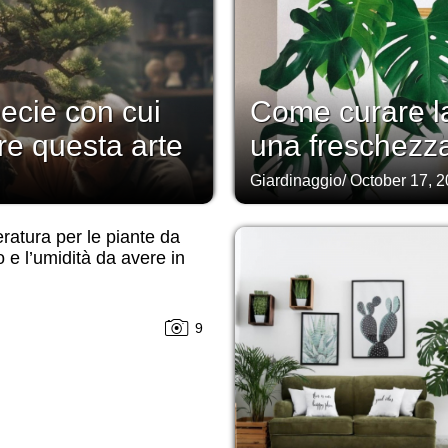
pecie con cui
Come curare la
are questa arte
una freschezza
Giardinaggio
/
October 17, 
atura per le piante da
o e l’umidità da avere in
9