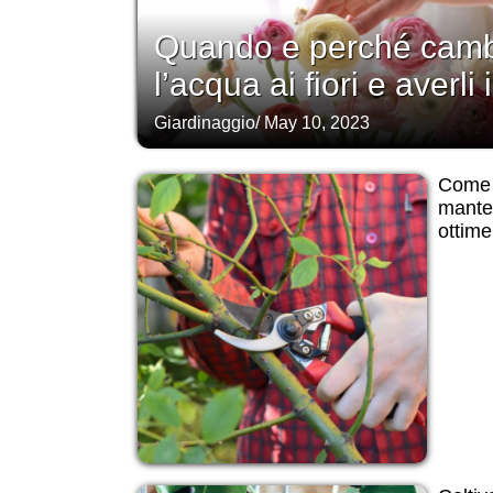
Quando e perché camb
l’acqua ai fiori e averli 
Giardinaggio
/
May 10, 2023
Come 
manten
ottime