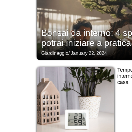
Bonsai da interno: 4 s
potrai iniziare a pratic
Giardinaggio
/
January 22, 2024
Temper
intern
casa