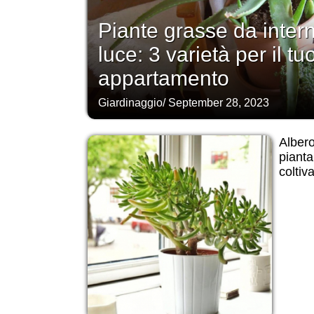
Piante grasse da inter
luce: 3 varietà per il tu
appartamento
Giardinaggio
/
September 28, 2023
Albero
pianta
coltiv