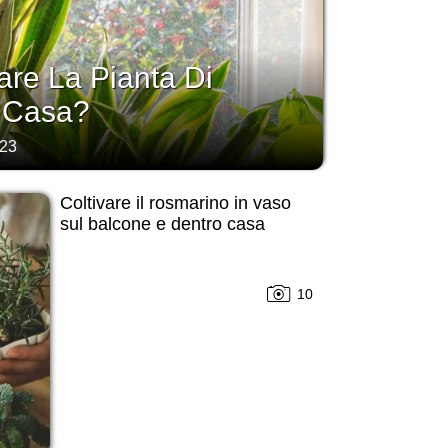
are La Pianta Di
n Casa?
023
Coltivare il rosmarino in vaso
sul balcone e dentro casa
10