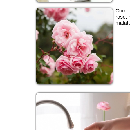
Come e
rose: 
malatt