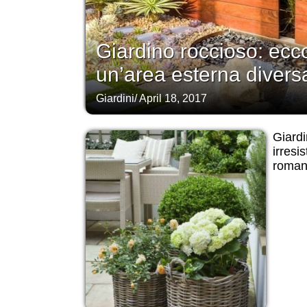
Giardino roccioso: ec
un’area esterna diversa
Giardini
/
April 18, 2017
Giardi
irresis
roman