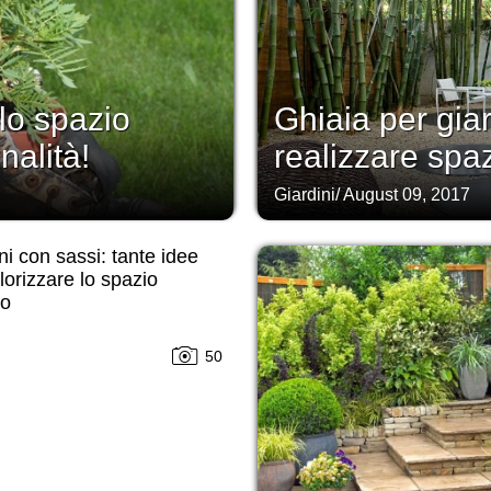
 lo spazio
Ghiaia per gia
nalità!
realizzare spaz
Giardini
/
August 09, 2017
ni con sassi: tante idee
lorizzare lo spazio
no
50