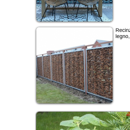
Recinz
legno,