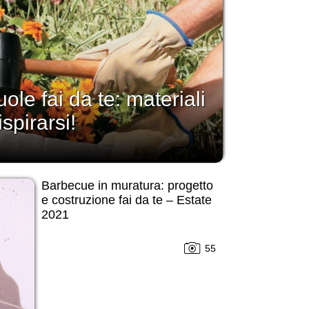
ole fai da te: materiali
spirarsi!
Barbecue in muratura: progetto
e costruzione fai da te – Estate
2021
55