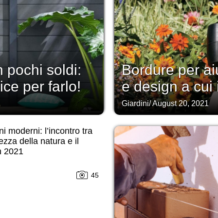
n pochi soldi:
Bordure per aiu
ce per farlo!
e design a cui i
Giardini
/
August 20, 2021
ni moderni: l’incontro tra
lezza della natura e il
n 2021
45