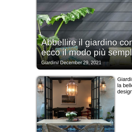
Abbellire il giardino co
ecco il modo più sempli
Giardini
/
December 29, 2021
Giardi
la bel
desig