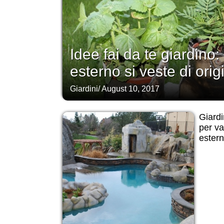
Idee fai da te giardino:
esterno si veste di origi
Giardini
/
August 10, 2017
Giardi
per va
ester