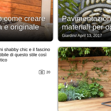
co come creare
Pavimentazione
 e originale
materiali per o
Giardini
/
April 13, 2017
ni shabby chic e il fascino
tibile di questo stile così
tico
20