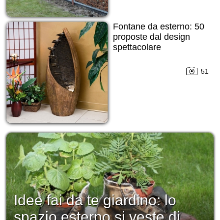
Fontane da esterno: 50
proposte dal design
spettacolare
51
Idee fai da te giardino: lo
spazio esterno si veste di