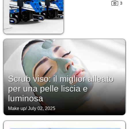
3
Scrub viso: il miglior alleato
per una pelle liscia e
luminosa
Make up
/
July 02, 2025