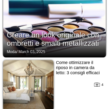
Creare un look originale con
ombretti e smalti metallizzati
Moda
/
March 03, 2025
Come ottimizzare il
riposo in camera da
letto: 3 consigli efficaci
4