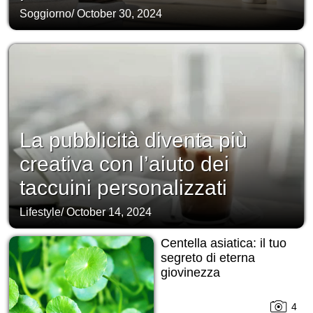
Soggiorno
/
October 30, 2024
La pubblicità diventa più
creativa con l’aiuto dei
taccuini personalizzati
Lifestyle
/
October 14, 2024
Centella asiatica: il tuo
segreto di eterna
giovinezza
4