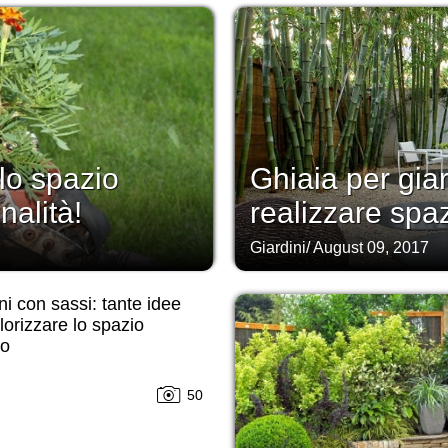
 lo spazio
Ghiaia per gia
nalità!
realizzare spaz
Giardini
/
August 09, 2017
ni con sassi: tante idee
lorizzare lo spazio
no
50