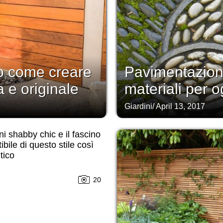
co come creare
Pavimentazione
 e originale
materiali per o
Giardini
/
April 13, 2017
ni shabby chic e il fascino
tibile di questo stile così
tico
20