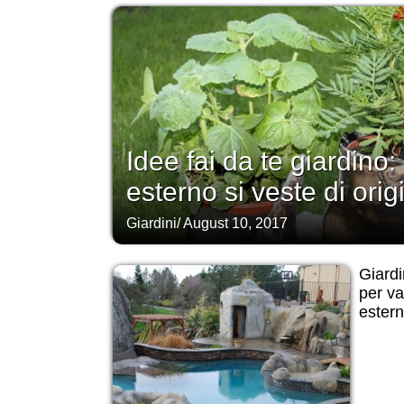
Idee fai da te giardino:
esterno si veste di origi
Giardini
/
August 10, 2017
Giardi
per va
ester