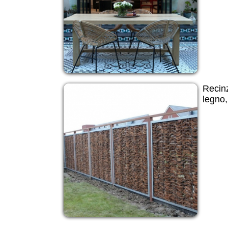
Recinz
legno,