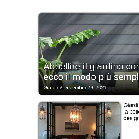
Abbellire il giardino co
ecco il modo più sempli
Giardini
/
December 29, 2021
Giardi
la bel
desig