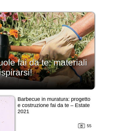
ole fai da te: materiali
spirarsi!
Barbecue in muratura: progetto
e costruzione fai da te – Estate
2021
55