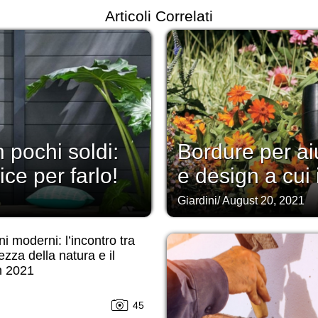
Articoli Correlati
n pochi soldi:
Bordure per aiu
ce per farlo!
e design a cui i
Giardini
/
August 20, 2021
ni moderni: l’incontro tra
lezza della natura e il
n 2021
45