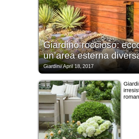
Giardino roccioso: ec
un’area esterna diversa
Giardini
/
April 18, 2017
Giardi
irresis
roman