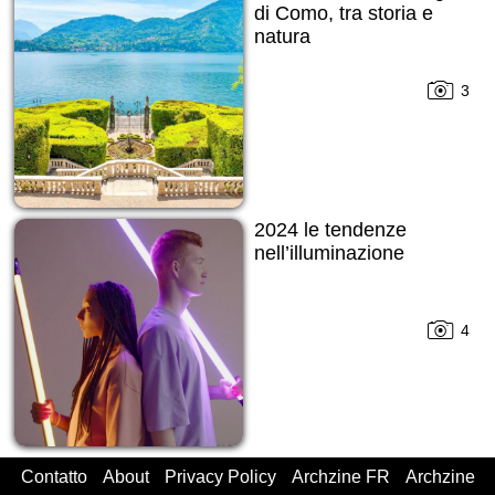
di Como, tra storia e
natura
3
2024 le tendenze
nell’illuminazione
4
Contatto
About
Privacy Policy
Archzine FR
Archzine