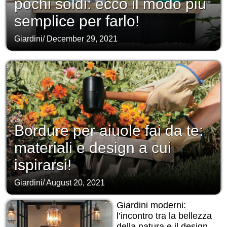
pochi soldi: ecco il modo più
semplice per farlo!
Giardini
/
December 29, 2021
Bordure per aiuole fai da te:
materiali e design a cui
ispirarsi!
Giardini
/
August 20, 2021
Giardini moderni:
l’incontro tra la bellezza
della natura e il design