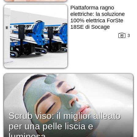
Piattaforma ragno
elettriche: la soluzione
100% elettrica ForSte
18SE di Socage
3
Scrub viso: il miglior alleato
per una pelle liscia e
luminosa