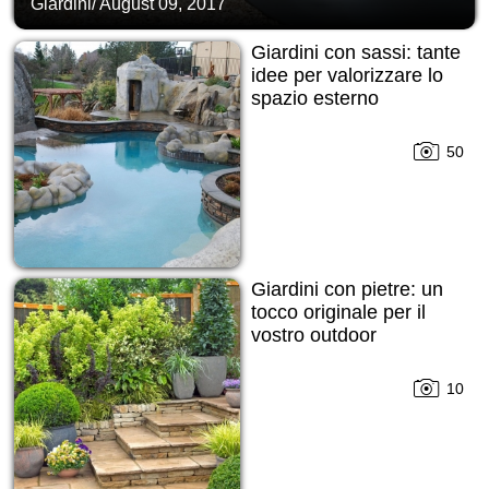
Giardini
/
August 09, 2017
Giardini con sassi: tante
idee per valorizzare lo
spazio esterno
50
Giardini con pietre: un
tocco originale per il
vostro outdoor
10