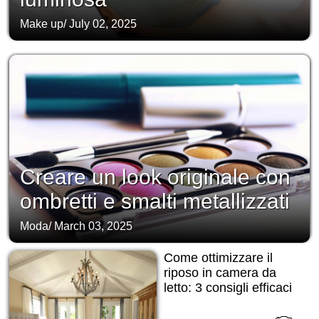
Make up
/
July 02, 2025
Creare un look originale con
ombretti e smalti metallizzati
Moda
/
March 03, 2025
Come ottimizzare il
riposo in camera da
letto: 3 consigli efficaci