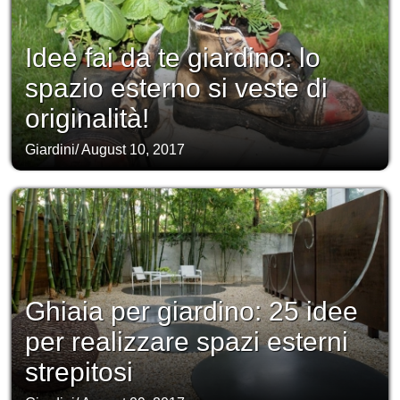
Idee fai da te giardino: lo
spazio esterno si veste di
originalità!
Giardini
/
August 10, 2017
Ghiaia per giardino: 25 idee
per realizzare spazi esterni
strepitosi