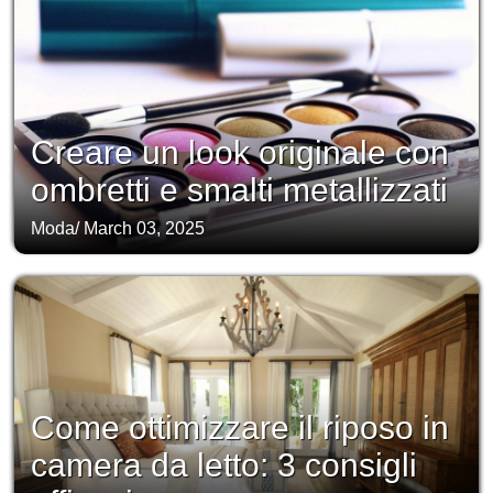
Creare un look originale con
ombretti e smalti metallizzati
Moda
/
March 03, 2025
Come ottimizzare il riposo in
camera da letto: 3 consigli