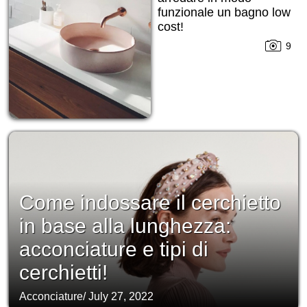
funzionale un bagno low
cost!
9
Come indossare il cerchietto
in base alla lunghezza:
acconciature e tipi di
cerchietti!
Acconciature
/
July 27, 2022