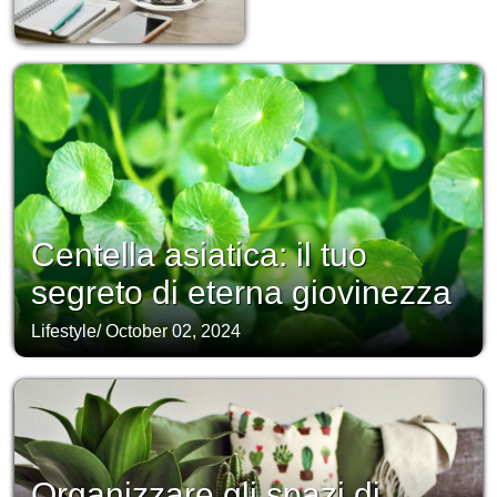
Centella asiatica: il tuo
segreto di eterna giovinezza
Lifestyle
/
October 02, 2024
Organizzare gli spazi di