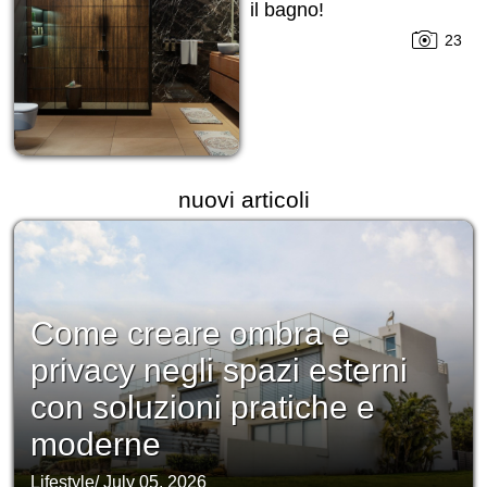
il bagno!
23
nuovi articoli
Come creare ombra e
privacy negli spazi esterni
con soluzioni pratiche e
moderne
Lifestyle
/
July 05, 2026