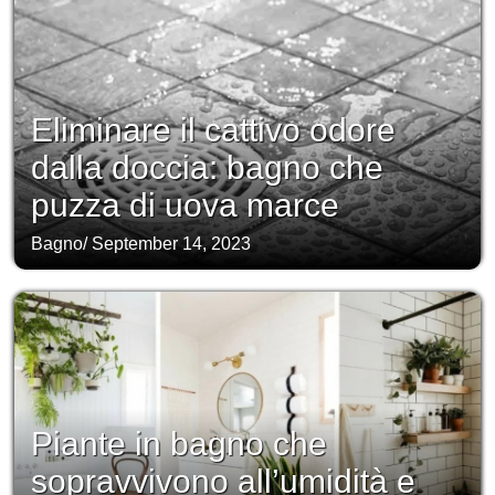
Eliminare il cattivo odore
dalla doccia: bagno che
puzza di uova marce
Bagno
/
September 14, 2023
Piante in bagno che
sopravvivono all’umidità e