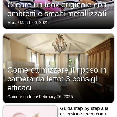
Creare un look originale con
ombretti e smalti metallizzati
Moda
/
March 03, 2025
Come ottimizzare il riposo in
camera da letto: 3 consigli
efficaci
Camere da letto
/
February 26, 2025
Guida step-by-step alla
detersione: ecco come