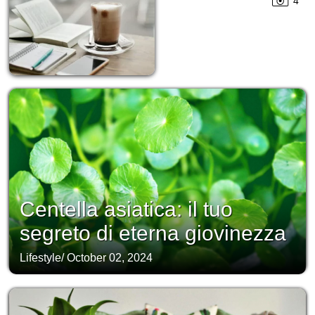
4
Centella asiatica: il tuo
segreto di eterna giovinezza
Lifestyle
/
October 02, 2024