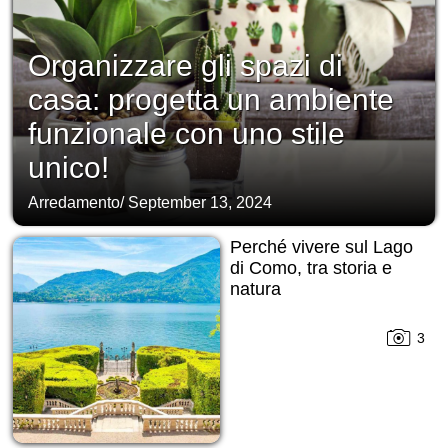
Organizzare gli spazi di
casa: progetta un ambiente
funzionale con uno stile
unico!
Arredamento
/
September 13, 2024
Perché vivere sul Lago
di Como, tra storia e
natura
3