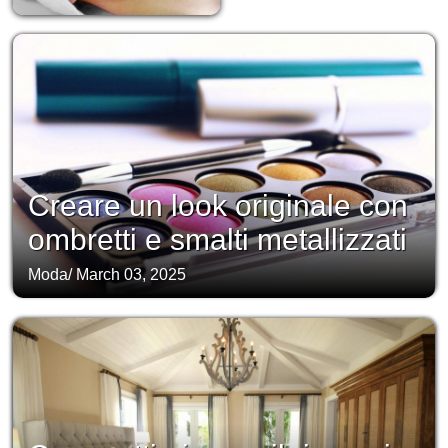
Creare un look originale con
ombretti e smalti metallizzati
Moda
/
March 03, 2025