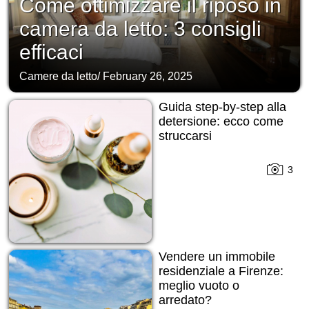
Come ottimizzare il riposo in
camera da letto: 3 consigli
efficaci
Camere da letto
/
February 26, 2025
Guida step-by-step alla
detersione: ecco come
struccarsi
3
Vendere un immobile
residenziale a Firenze:
meglio vuoto o
arredato?