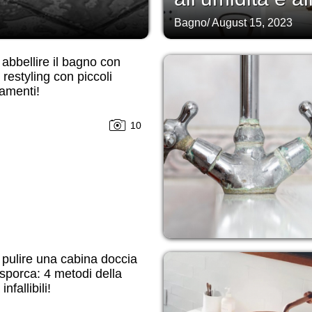
Bagno
/
August 15, 2023
bbellire il bagno con
il restyling con piccoli
amenti!
10
pulire una cabina doccia
sporca: 4 metodi della
nfallibili!