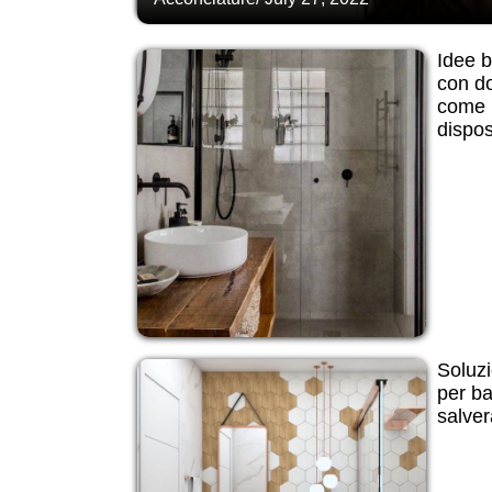
Idee 
con do
come p
dispos
Soluzi
per ba
salver