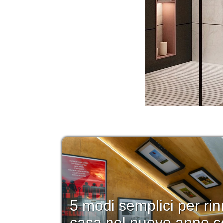
5 modi semplici per rin
casa nel nuovo anno c