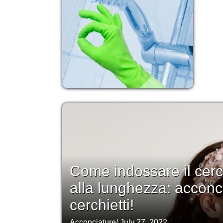
Come indossare il cerc
alla lunghezza: acconcia
cerchietti!
Acconciature
/
July 27, 2022