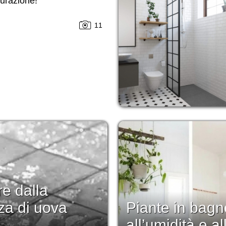
tturazione!
11
re dalla
za di uova
Piante in bag
all’umidità e al