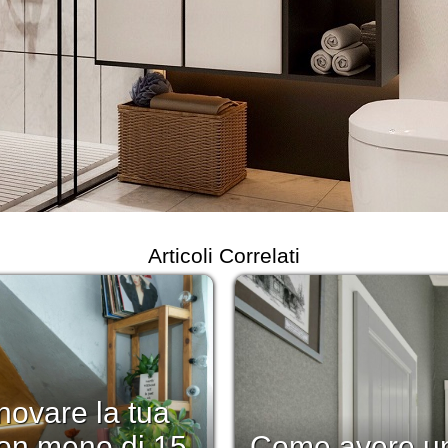
Articoli Correlati
novare la tua
on meno di 15
Come avere un