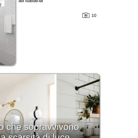
all’italiana
10
no che sopravvivono
la scarsità di luce