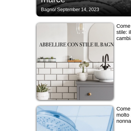
Bagno
/
September 14, 2023
Come a
stile: 
cambi
Come 
molto 
nonna i