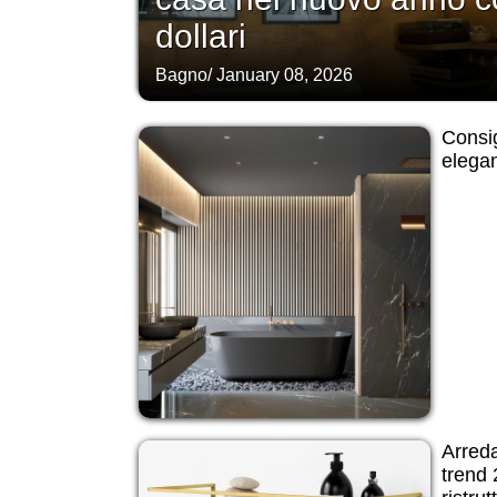
dollari
Bagno
/
January 08, 2026
Consig
elegan
Arred
trend 