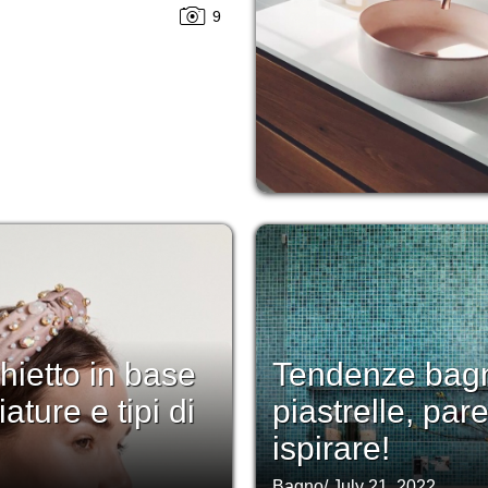
9
hietto in base
Tendenze bagno
ture e tipi di
piastrelle, par
ispirare!
Bagno
/
July 21, 2022