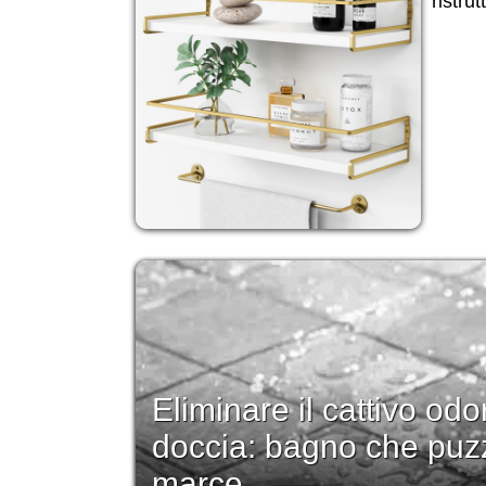
ristru
Eliminare il cattivo odo
doccia: bagno che puz
marce