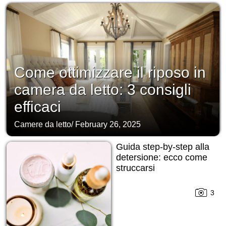
Come ottimizzare il riposo in
camera da letto: 3 consigli
efficaci
Camere da letto
/
February 26, 2025
Guida step-by-step alla
detersione: ecco come
struccarsi
3