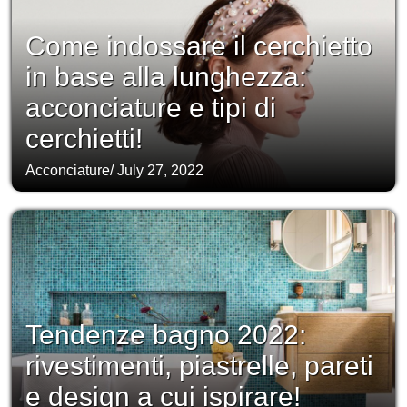
Come indossare il cerchietto
in base alla lunghezza:
acconciature e tipi di
cerchietti!
Acconciature
/
July 27, 2022
Tendenze bagno 2022:
rivestimenti, piastrelle, pareti
e design a cui ispirare!