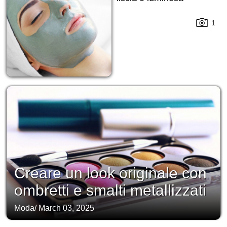
1
Creare un look originale con
ombretti e smalti metallizzati
Moda
/
March 03, 2025