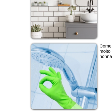
Come 
molto 
nonna i