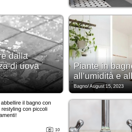
re dalla
za di uova
Piante in bag
all’umidità e al
Bagno
/
August 15, 2023
bbellire il bagno con
il restyling con piccoli
amenti!
10