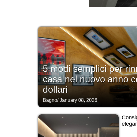
5 modi semplici per rin
casa nel nuovo anno c
dollari
Bagno
/
January 08, 2026
Consig
elegan