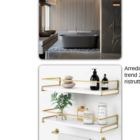
Arred
trend 
ristru