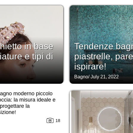
hietto in base
Tendenze bagno
ture e tipi di
piastrelle, par
ispirare!
Bagno
/
July 21, 2022
bagno moderno piccolo
ccia: la misura ideale e
rogettare la
izione!
18