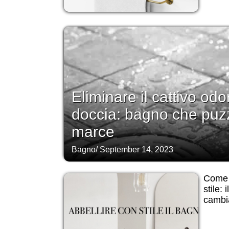
Eliminare il cattivo odo
doccia: bagno che puz
marce
Bagno
/
September 14, 2023
Come a
stile: 
cambi