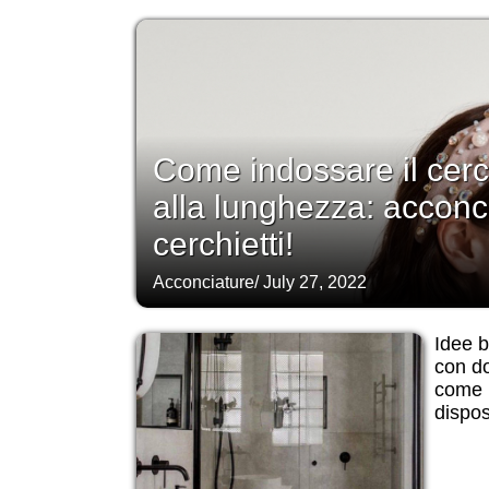
Come indossare il cerc
alla lunghezza: acconcia
cerchietti!
Acconciature
/
July 27, 2022
Idee 
con do
come p
dispos