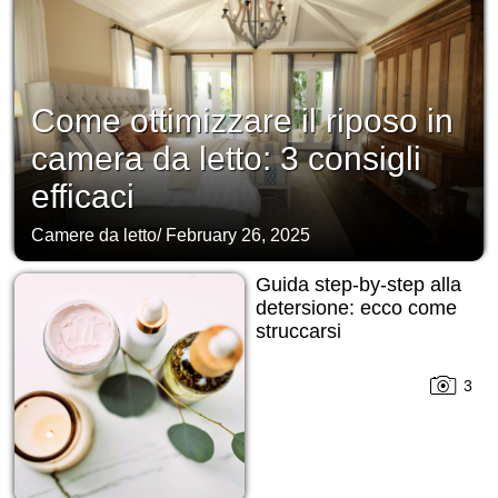
Come ottimizzare il riposo in
camera da letto: 3 consigli
efficaci
Camere da letto
/
February 26, 2025
Guida step-by-step alla
detersione: ecco come
struccarsi
3