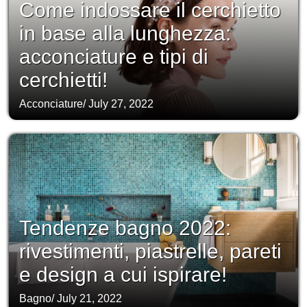
Come indossare il cerchietto
in base alla lunghezza:
acconciature e tipi di
cerchietti!
Acconciature
/
July 27, 2022
Tendenze bagno 2022:
rivestimenti, piastrelle, pareti
e design a cui ispirare!
Bagno
/
July 21, 2022