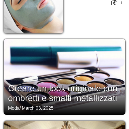
1
Creare un look originale con
ombretti e smalti metallizzati
Moda
/
March 03, 2025