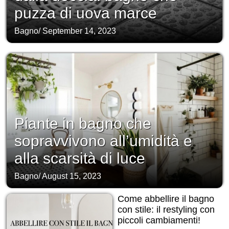
puzza di uova marce
Bagno
/
September 14, 2023
Piante in bagno che
sopravvivono all’umidità e
alla scarsità di luce
Bagno
/
August 15, 2023
Come abbellire il bagno
con stile: il restyling con
piccoli cambiamenti!