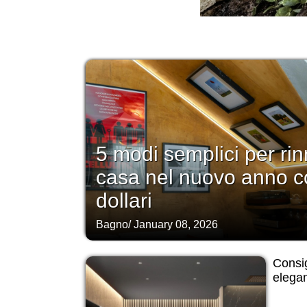
5 modi semplici per rin
casa nel nuovo anno c
dollari
Bagno
/
January 08, 2026
Consig
elegan