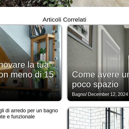
Articoli Correlati
novare la tua
on meno di 15
Come avere un
poco spazio
Bagno
/
December 12, 2024
li di arredo per un bagno
te e funzionale