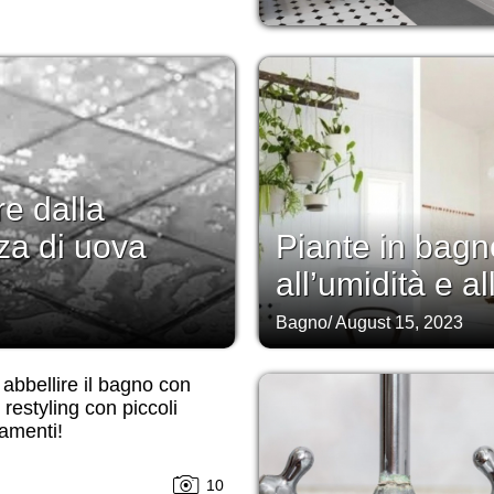
re dalla
za di uova
Piante in bag
all’umidità e al
Bagno
/
August 15, 2023
bbellire il bagno con
il restyling con piccoli
amenti!
10