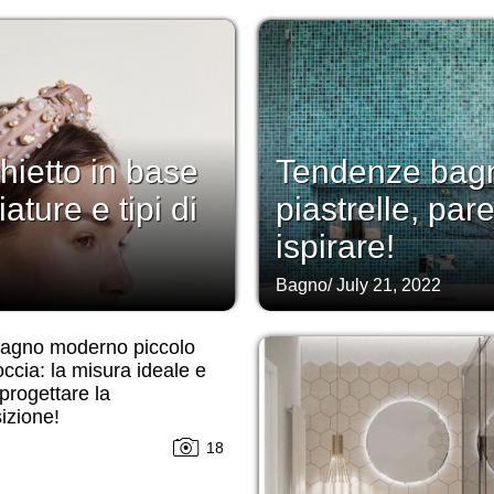
hietto in base
Tendenze bagno
ture e tipi di
piastrelle, par
ispirare!
Bagno
/
July 21, 2022
bagno moderno piccolo
ccia: la misura ideale e
rogettare la
izione!
18