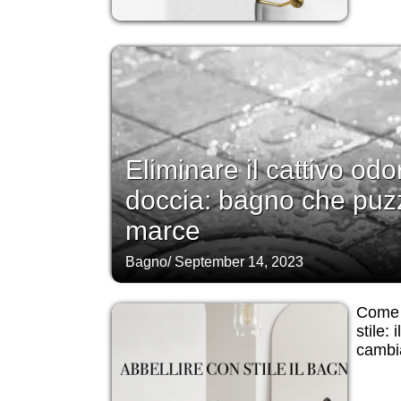
Eliminare il cattivo odo
doccia: bagno che puz
marce
Bagno
/
September 14, 2023
Come a
stile: 
cambi