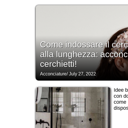
Come indossare il cerc
alla lunghezza: acconcia
cerchietti!
Acconciature
/
July 27, 2022
Idee 
con do
come p
dispos