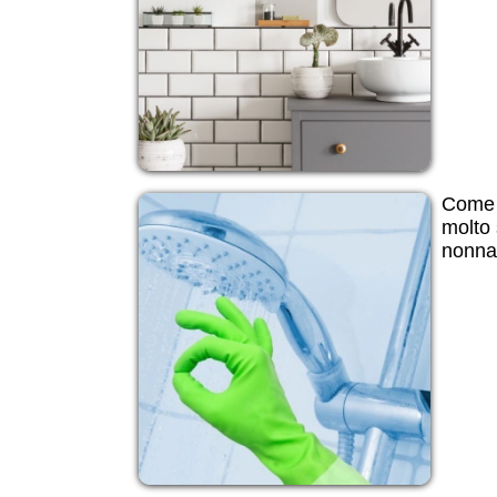
Come 
molto 
nonna i