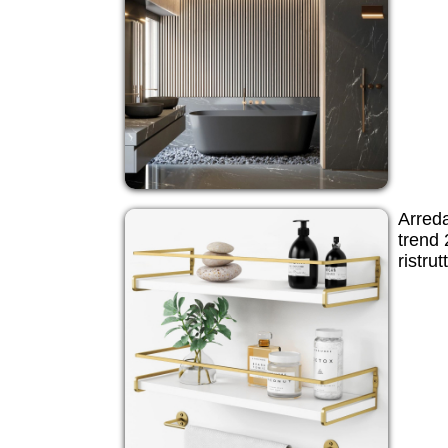
Arred
trend 
ristru