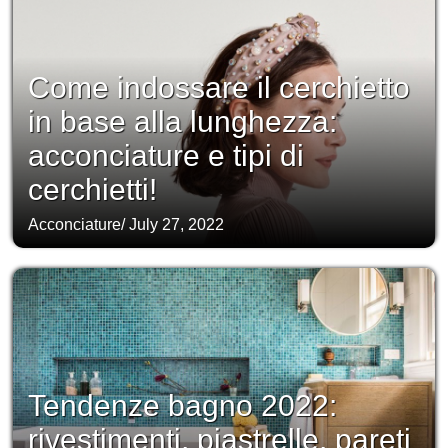
Come indossare il cerchietto
in base alla lunghezza:
acconciature e tipi di
cerchietti!
Acconciature
/
July 27, 2022
Tendenze bagno 2022:
rivestimenti, piastrelle, pareti