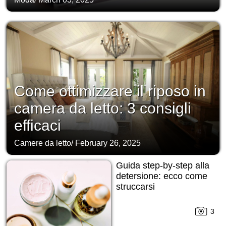
Come ottimizzare il riposo in
camera da letto: 3 consigli
efficaci
Camere da letto
/
February 26, 2025
Guida step-by-step alla
detersione: ecco come
struccarsi
3