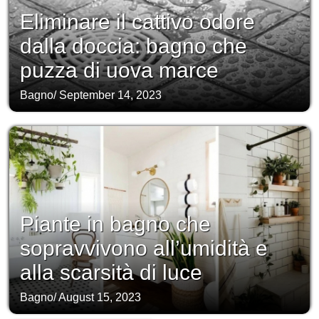
Eliminare il cattivo odore
dalla doccia: bagno che
puzza di uova marce
Bagno
/
September 14, 2023
Piante in bagno che
sopravvivono all’umidità e
alla scarsità di luce
Bagno
/
August 15, 2023