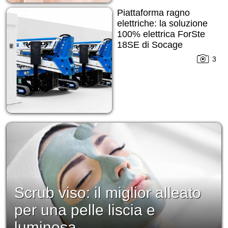
Piattaforma ragno
elettriche: la soluzione
100% elettrica ForSte
18SE di Socage
3
Scrub viso: il miglior alleato
per una pelle liscia e
luminosa