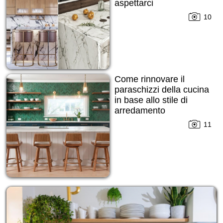
aspettarci
10
Come rinnovare il
paraschizzi della cucina
in base allo stile di
arredamento
11