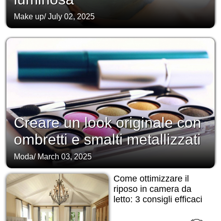
Make up
/
July 02, 2025
Creare un look originale con
ombretti e smalti metallizzati
Moda
/
March 03, 2025
Come ottimizzare il
riposo in camera da
letto: 3 consigli efficaci