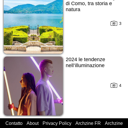
di Como, tra storia e
natura
3
2024 le tendenze
nell’illuminazione
4
Contatto
About
Privacy Policy
Archzine FR
Archzine