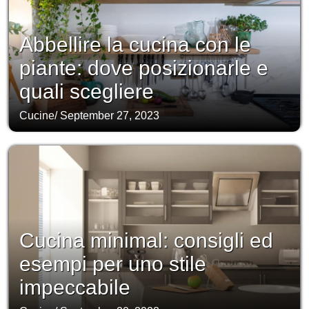
Abbellire la cucina con le
piante: dove posizionarle e
quali scegliere
Cucine
/
September 27, 2023
Cucina minimal: consigli ed
esempi per uno stile
impeccabile