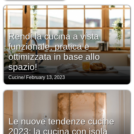
Rendi la cucina a vista
funzionale, pratica e
ottimizzata in base allo
spazio!
Cucine
/
February 13, 2023
Le nuove tendenze cucine
2023: la cucina con isola