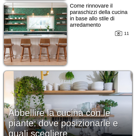
Come rinnovare il
paraschizzi della cucina
in base allo stile di
arredamento
11
Abbellire la cucina con le
piante: dove posizionarle e
quali scegliere