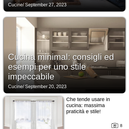
Cucine
/
September 27, 2023
Cucina minimal: consigli ed
esempi per uno stile
impeccabile
Cucine
/
September 20, 2023
Che tende usare in
cucina: massima
praticità e stile!
8