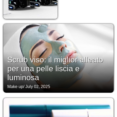
Scrub viso: il miglior alleato
per una pelle liscia e
luminosa
Make up
/
July 02, 2025