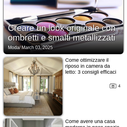
Creare un look originale con
ombretti e smalti metallizzati
Moda
/
March 03, 2025
Come ottimizzare il
riposo in camera da
letto: 3 consigli efficaci
4
Come avere una casa