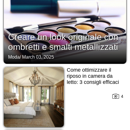
Creare un look originale con
ombretti e smalti metallizzati
Moda
/
March 03, 2025
Come ottimizzare il
riposo in camera da
letto: 3 consigli efficaci
4