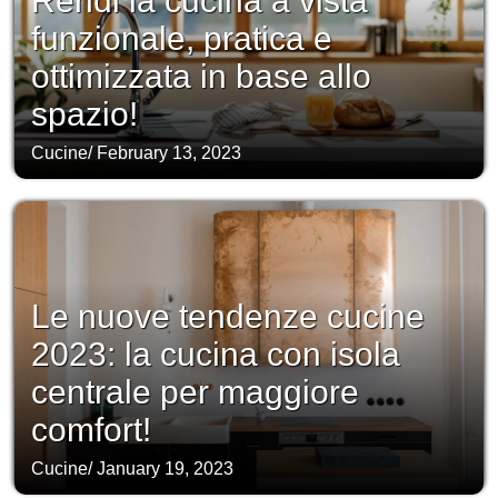
Rendi la cucina a vista
funzionale, pratica e
ottimizzata in base allo
spazio!
Cucine
/
February 13, 2023
Le nuove tendenze cucine
2023: la cucina con isola
centrale per maggiore
comfort!
Cucine
/
January 19, 2023