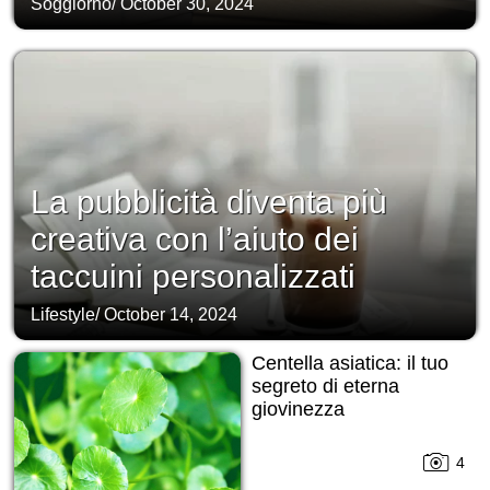
Soggiorno
/
October 30, 2024
La pubblicità diventa più
creativa con l’aiuto dei
taccuini personalizzati
Lifestyle
/
October 14, 2024
Centella asiatica: il tuo
segreto di eterna
giovinezza
4