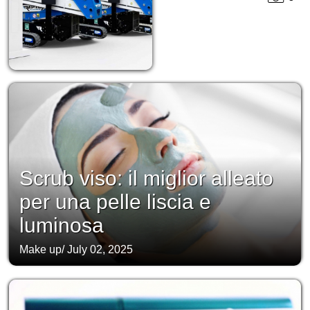
Scrub viso: il miglior alleato
per una pelle liscia e
luminosa
Make up
/
July 02, 2025