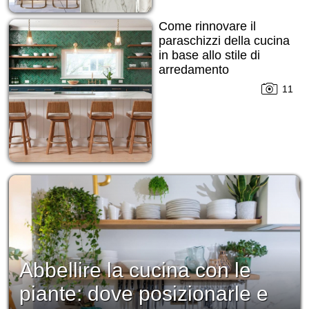
Come rinnovare il
paraschizzi della cucina
in base allo stile di
arredamento
11
Abbellire la cucina con le
piante: dove posizionarle e