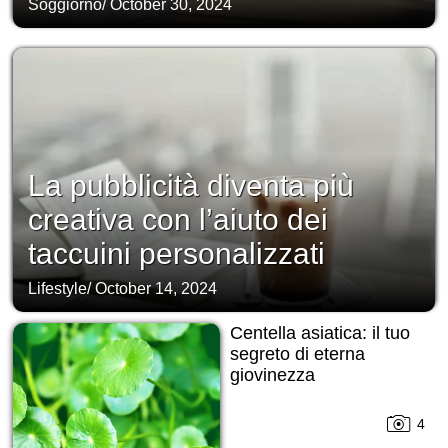
Soggiorno
/
October 30, 2024
La pubblicità diventa più
creativa con l’aiuto dei
taccuini personalizzati
Lifestyle
/
October 14, 2024
Centella asiatica: il tuo
segreto di eterna
giovinezza
4