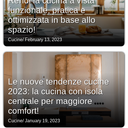
Rendi la cucina a vista
funzionale, pratica e
ottimizzata in base allo
spazio!
Cucine
/
February 13, 2023
Le nuove tendenze cucine
2023: la cucina con isola
centrale per maggiore
comfort!
Cucine
/
January 19, 2023