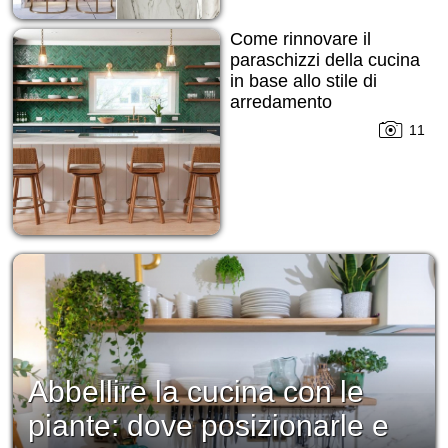
Come rinnovare il
paraschizzi della cucina
in base allo stile di
arredamento
11
Abbellire la cucina con le
piante: dove posizionarle e