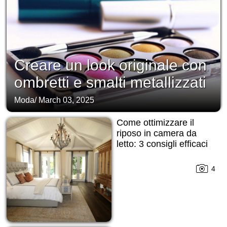
Creare un look originale con
ombretti e smalti metallizzati
Moda
/
March 03, 2025
Come ottimizzare il
riposo in camera da
letto: 3 consigli efficaci
4