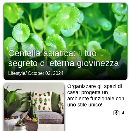
Centella asiatica: il tuo
segreto di eterna giovinezza
Lifestyle
/
October 02, 2024
Organizzare gli spazi di
casa: progetta un
ambiente funzionale con
uno stile unico!
4