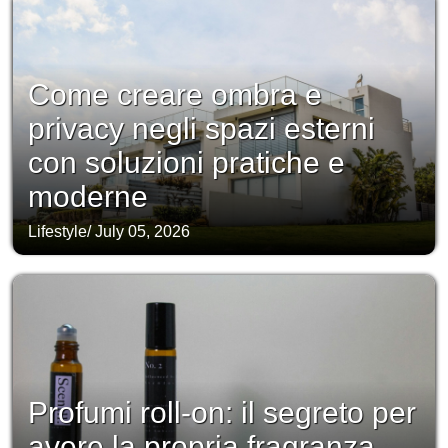
Come creare ombra e
privacy negli spazi esterni
con soluzioni pratiche e
moderne
Lifestyle
/
July 05, 2026
Profumi roll-on: il segreto per
avere la propria fragranza