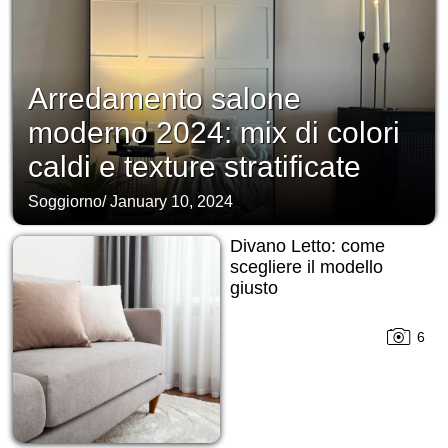
Arredamento salone
moderno 2024: mix di colori
caldi e texture stratificate
Soggiorno
/
January 10, 2024
Divano Letto: come
scegliere il modello
giusto
6