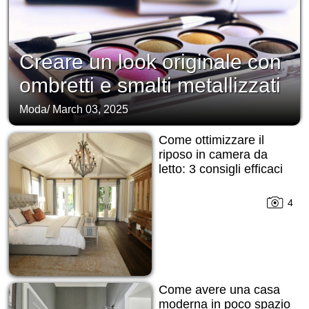
Creare un look originale con
ombretti e smalti metallizzati
Moda
/
March 03, 2025
Come ottimizzare il
riposo in camera da
letto: 3 consigli efficaci
4
Come avere una casa
moderna in poco spazio