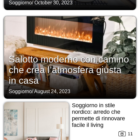
Soggiorno
/
October 30, 2023
Salotto moderno con camino
che crea l’atmosfera giusta
in casa
Soggiorno
/
August 24, 2023
Soggiorno in stile
nordico: arredo che
permette di rinnovare
facile il living
11