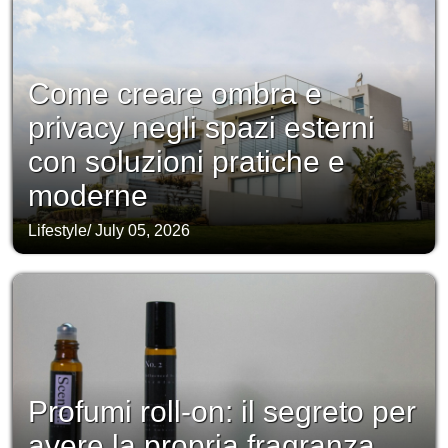
Come creare ombra e
privacy negli spazi esterni
con soluzioni pratiche e
moderne
Lifestyle
/
July 05, 2026
Profumi roll-on: il segreto per
avere la propria fragranza