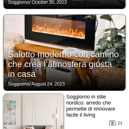
Soggiorno
/
October 30, 2023
Salotto moderno con camino
che crea l’atmosfera giusta
in casa
Soggiorno
/
August 24, 2023
Soggiorno in stile
nordico: arredo che
permette di rinnovare
facile il living
11