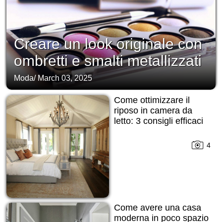
Creare un look originale con
ombretti e smalti metallizzati
Moda
/
March 03, 2025
Come ottimizzare il
riposo in camera da
letto: 3 consigli efficaci
4
Come avere una casa
moderna in poco spazio