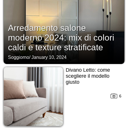
Arredamento salone
moderno 2024: mix di colori
caldi e texture stratificate
Soggiorno
/
January 10, 2024
Divano Letto: come
scegliere il modello
giusto
6