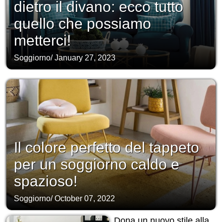
dietro il divano: ecco tutto
quello che possiamo
metterci!
Soggiorno
/
January 27, 2023
Il colore perfetto del tappeto
per un soggiorno caldo e
spazioso!
Soggiorno
/
October 07, 2022
Dona un nuovo stile alla