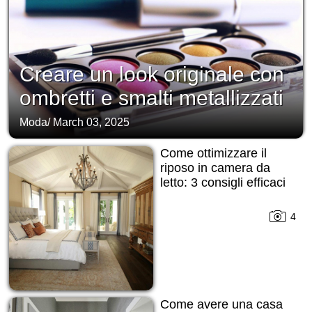
Creare un look originale con
ombretti e smalti metallizzati
Moda
/
March 03, 2025
Come ottimizzare il
riposo in camera da
letto: 3 consigli efficaci
4
Come avere una casa