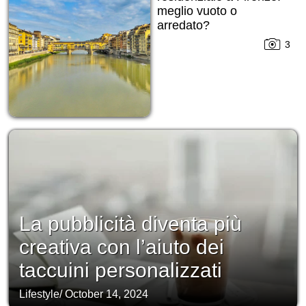
meglio vuoto o
arredato?
3
La pubblicità diventa più
creativa con l’aiuto dei
taccuini personalizzati
Lifestyle
/
October 14, 2024