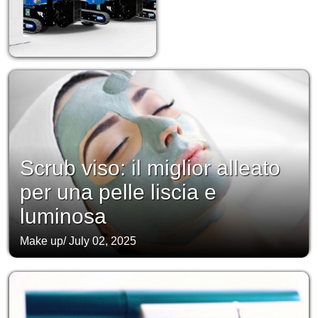
Scrub viso: il miglior alleato
per una pelle liscia e
luminosa
Make up
/
July 02, 2025