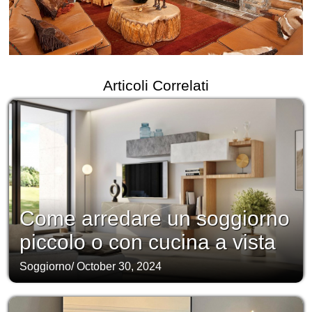
Articoli Correlati
Come arredare un soggiorno
piccolo o con cucina a vista
Soggiorno
/
October 30, 2024