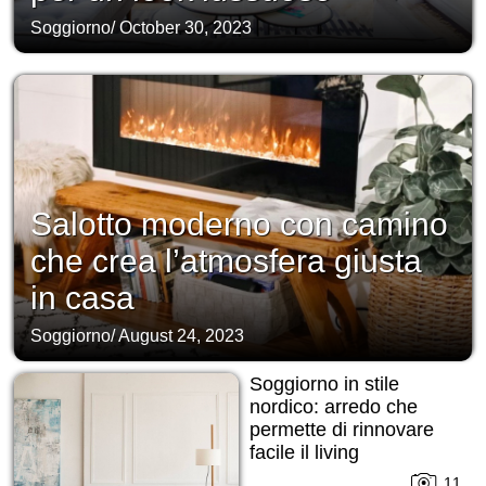
Soggiorno
/
October 30, 2023
Salotto moderno con camino
che crea l’atmosfera giusta
in casa
Soggiorno
/
August 24, 2023
Soggiorno in stile
nordico: arredo che
permette di rinnovare
facile il living
11