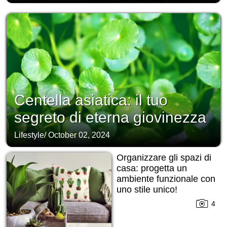
Centella asiatica: il tuo
segreto di eterna giovinezza
Lifestyle
/
October 02, 2024
Organizzare gli spazi di
casa: progetta un
ambiente funzionale con
uno stile unico!
4