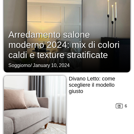
Arredamento salone
moderno 2024: mix di colori
caldi e texture stratificate
Soggiorno
/
January 10, 2024
Divano Letto: come
scegliere il modello
giusto
6