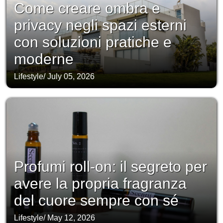
Come creare ombra e
privacy negli spazi esterni
con soluzioni pratiche e
moderne
Lifestyle
/
July 05, 2026
Profumi roll-on: il segreto per
avere la propria fragranza
del cuore sempre con sé
Lifestyle
/
May 12, 2026