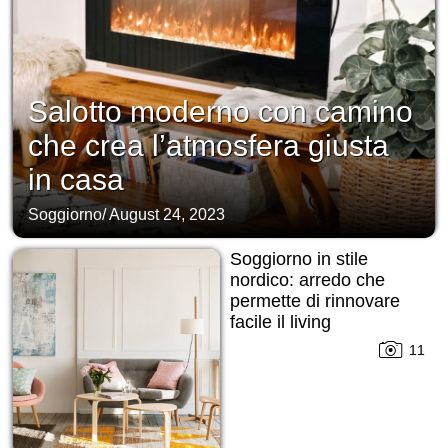
Salotto moderno con camino
che crea l’atmosfera giusta
in casa
Soggiorno
/
August 24, 2023
Soggiorno in stile
nordico: arredo che
permette di rinnovare
facile il living
11