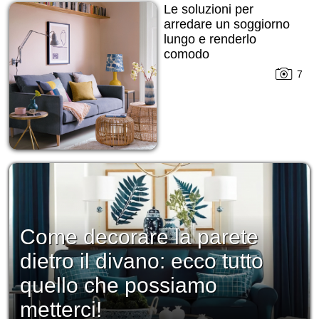
Le soluzioni per
arredare un soggiorno
lungo e renderlo
comodo
7
Come decorare la parete
dietro il divano: ecco tutto
quello che possiamo
metterci!