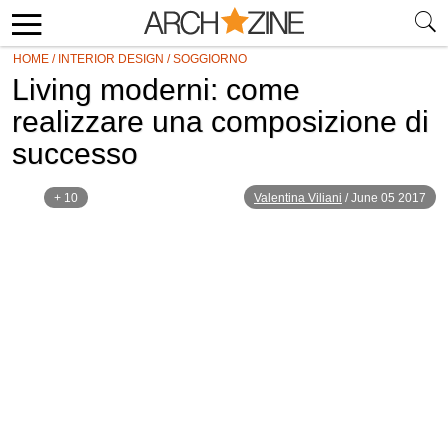
HOME
/
INTERIOR DESIGN
/
SOGGIORNO
Living moderni: come
realizzare una composizione di
successo
+ 10
Valentina Viliani
/
June 05 2017