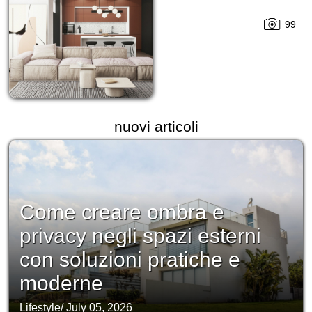
99
nuovi articoli
Come creare ombra e
privacy negli spazi esterni
con soluzioni pratiche e
moderne
Lifestyle
/
July 05, 2026