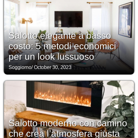
Salotto elegante a basso
costo: 5 metodi economici
per un look lussuoso
Soggiorno
/
October 30, 2023
Salotto moderno con camino
che crea l’atmosfera giusta