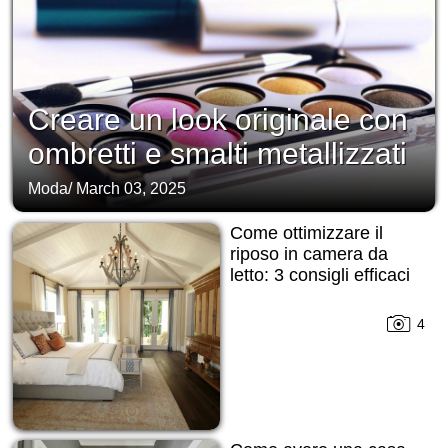
Creare un look originale con
ombretti e smalti metallizzati
Moda
/
March 03, 2025
Come ottimizzare il
riposo in camera da
letto: 3 consigli efficaci
4