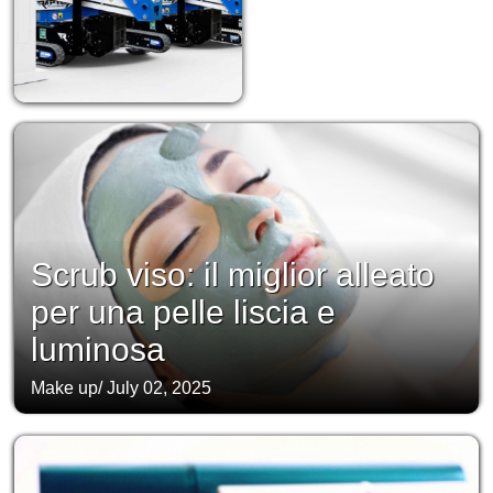
Scrub viso: il miglior alleato
per una pelle liscia e
luminosa
Make up
/
July 02, 2025