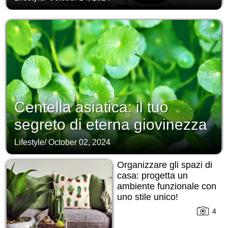
Centella asiatica: il tuo
segreto di eterna giovinezza
Lifestyle
/
October 02, 2024
Organizzare gli spazi di
casa: progetta un
ambiente funzionale con
uno stile unico!
4