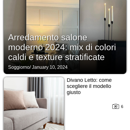
Arredamento salone
moderno 2024: mix di colori
caldi e texture stratificate
Soggiorno
/
January 10, 2024
Divano Letto: come
scegliere il modello
giusto
6