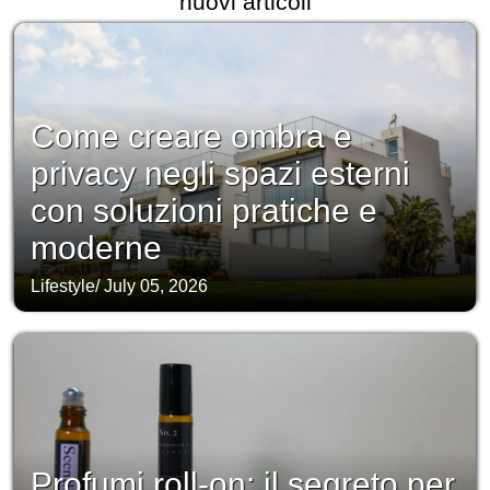
nuovi articoli
Come creare ombra e
privacy negli spazi esterni
con soluzioni pratiche e
moderne
Lifestyle
/
July 05, 2026
Profumi roll-on: il segreto per