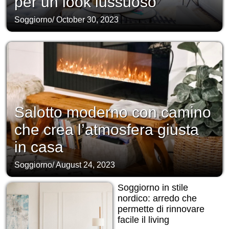
per un look lussuoso
Soggiorno
/
October 30, 2023
Salotto moderno con camino
che crea l’atmosfera giusta
in casa
Soggiorno
/
August 24, 2023
Soggiorno in stile
nordico: arredo che
permette di rinnovare
facile il living