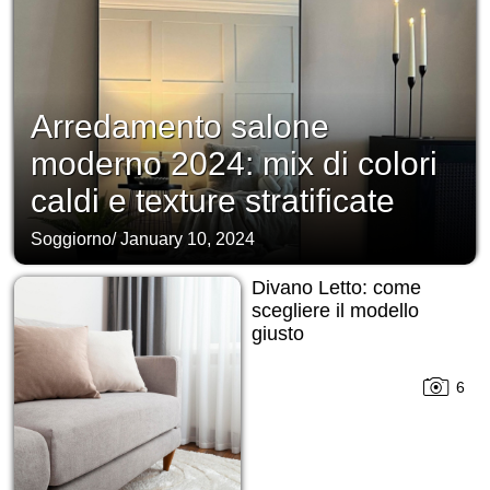
Arredamento salone
moderno 2024: mix di colori
caldi e texture stratificate
Soggiorno
/
January 10, 2024
Divano Letto: come
scegliere il modello
giusto
6