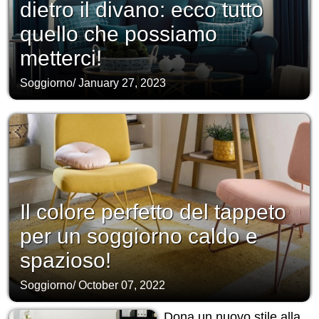
dietro il divano: ecco tutto
quello che possiamo
metterci!
Soggiorno
/
January 27, 2023
Il colore perfetto del tappeto
per un soggiorno caldo e
spazioso!
Soggiorno
/
October 07, 2022
Dona un nuovo stile alla