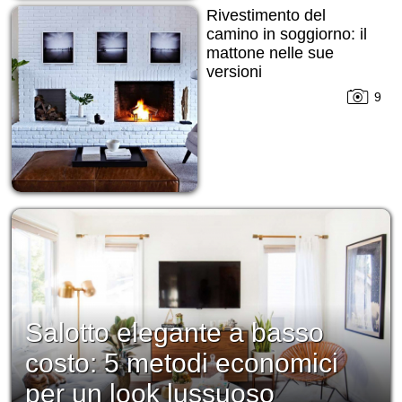
Rivestimento del
camino in soggiorno: il
mattone nelle sue
versioni
9
Salotto elegante a basso
costo: 5 metodi economici
per un look lussuoso