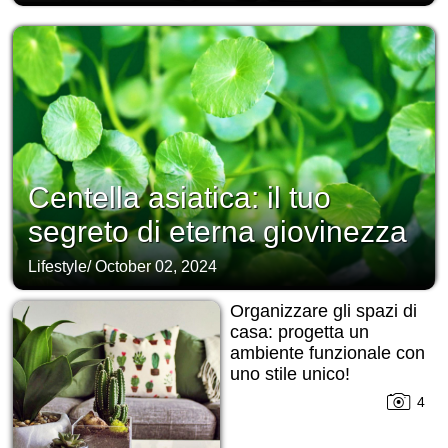
Centella asiatica: il tuo
segreto di eterna giovinezza
Lifestyle
/
October 02, 2024
Organizzare gli spazi di
casa: progetta un
ambiente funzionale con
uno stile unico!
4