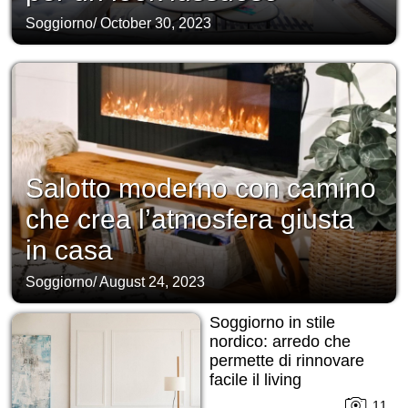
Soggiorno
/
October 30, 2023
Salotto moderno con camino
che crea l’atmosfera giusta
in casa
Soggiorno
/
August 24, 2023
Soggiorno in stile
nordico: arredo che
permette di rinnovare
facile il living
11