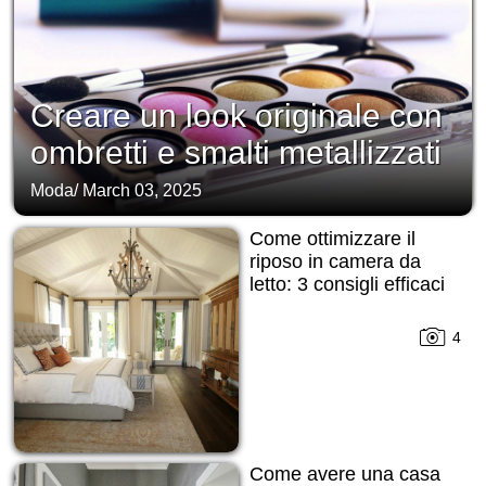
Creare un look originale con
ombretti e smalti metallizzati
Moda
/
March 03, 2025
Come ottimizzare il
riposo in camera da
letto: 3 consigli efficaci
4
Come avere una casa