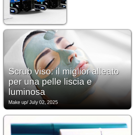
Scrub viso: il miglior alleato
per una pelle liscia e
luminosa
Make up
/
July 02, 2025