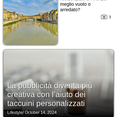
meglio vuoto o
arredato?
3
La pubblicità diventa più
creativa con l’aiuto dei
taccuini personalizzati
Lifestyle
/
October 14, 2024