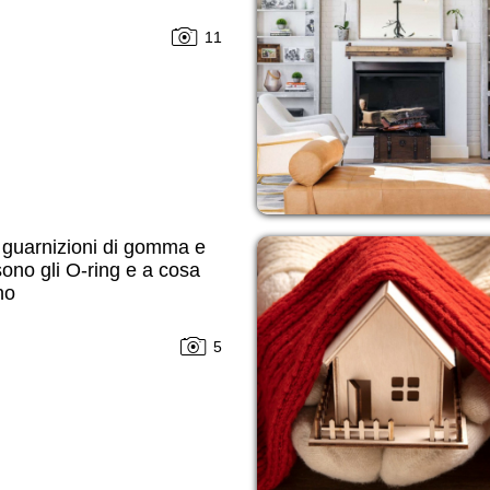
11
i guarnizioni di gomma e
ono gli O-ring e a cosa
no
5