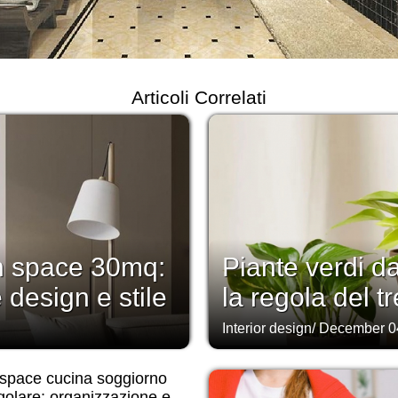
Articoli Correlati
n space 30mq:
Piante verdi d
 design e stile
la regola del tr
Interior design
/
December 0
space cucina soggiorno
golare: organizzazione e