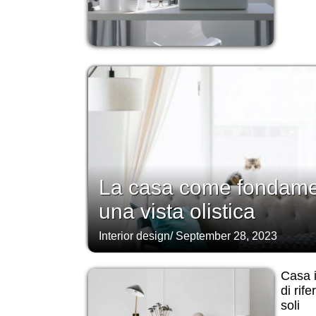
La casa come fondamen
una vista olistica
Interior design
/
September 28, 2023
Casa i
di rif
soli