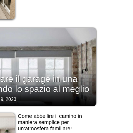
re il garage in una
ndo lo spazio al meglio
9, 2023
Come abbellire il camino in
maniera semplice per
un’atmosfera familiare!