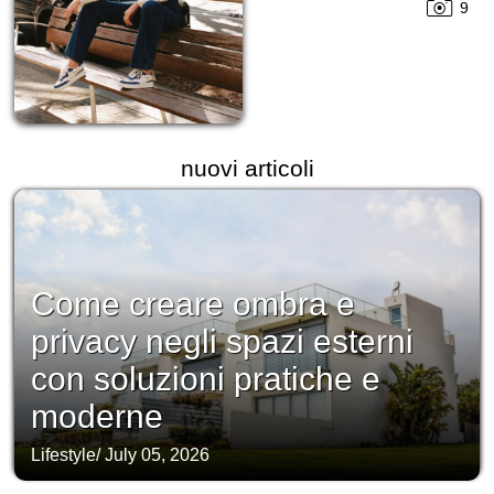
9
nuovi articoli
Come creare ombra e
privacy negli spazi esterni
con soluzioni pratiche e
moderne
Lifestyle
/
July 05, 2026