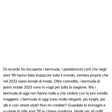
Di recente ho riscoperto i bermuda. I pantaloncini corti che negli
anni ’90 hanno fatto impazzire tutto il mondo, sembra proprio che
nel 2023 siano tornati di moda. Oltre comodità, i bermuda di
jeans estate 2023 sono in voga per tutta la stagione. Ma i
bermuda di oggi non hanno nulla a che vedere con la loro sorella
maggiore. I bermuda di oggi sono molto eleganti, più lunghi, più
alti e così street style! Non mi credete? Guardate le immagini e
scoprite lo stile anni ’90 in chiave moderna, ideale per gli outfit