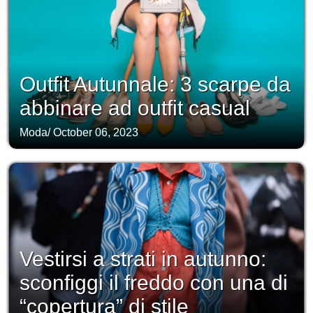
Outfit Autunnale: 3 scarpe da
abbinare ad outfit casual
Moda
/
October 06, 2023
Vestirsi a strati in autunno:
sconfiggi il freddo con una di
“copertura” di stile