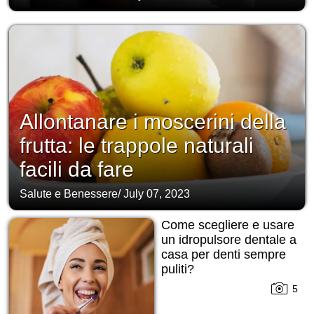
Allontanare i moscerini della
frutta: le trappole naturali
facili da fare
Salute e Benessere
/
July 07, 2023
Come scegliere e usare
un idropulsore dentale a
casa per denti sempre
puliti?
5