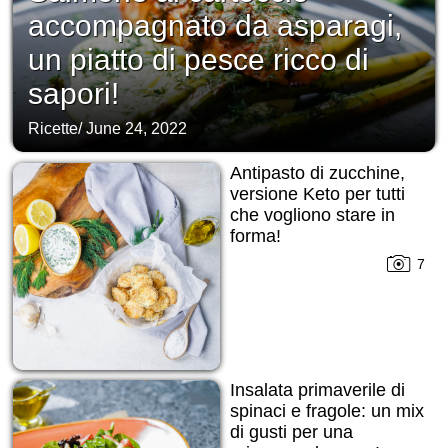
accompagnato da asparagi,
un piatto di pesce ricco di
sapori!
Ricette
/
June 24, 2022
Antipasto di zucchine,
versione Keto per tutti
che vogliono stare in
forma!
7
Insalata primaverile di
spinaci e fragole: un mix
di gusti per una