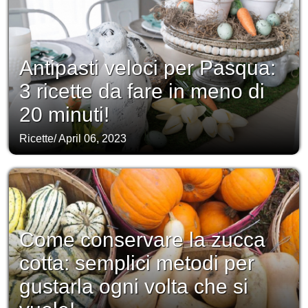
Antipasti veloci per Pasqua:
3 ricette da fare in meno di
20 minuti!
Ricette
/
April 06, 2023
Come conservare la zucca
cotta: semplici metodi per
gustarla ogni volta che si