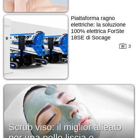
Piattaforma ragno
elettriche: la soluzione
100% elettrica ForSte
18SE di Socage
3
Scrub viso: il miglior alleato
per una pelle liscia e