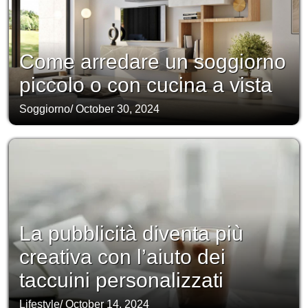
Come arredare un soggiorno
piccolo o con cucina a vista
Soggiorno
/
October 30, 2024
La pubblicità diventa più
creativa con l’aiuto dei
taccuini personalizzati
Lifestyle
/
October 14, 2024