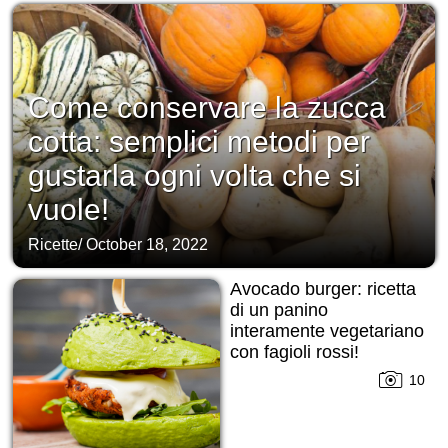
Come conservare la zucca
cotta: semplici metodi per
gustarla ogni volta che si
vuole!
Ricette
/
October 18, 2022
Avocado burger: ricetta
di un panino
interamente vegetariano
con fagioli rossi!
10