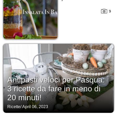
9
Antipasti veloci per Pasqua:
3 ricette da fare in meno di
20 minuti!
Ricette
/
April 06, 2023