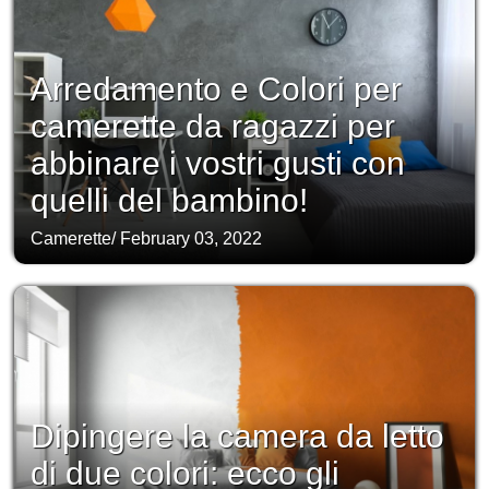
Arredamento e Colori per
camerette da ragazzi per
abbinare i vostri gusti con
quelli del bambino!
Camerette
/
February 03, 2022
Dipingere la camera da letto
di due colori: ecco gli