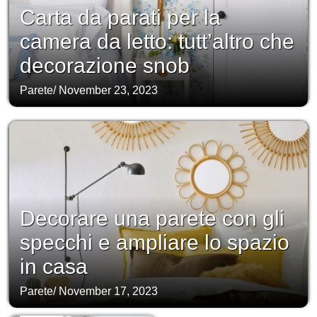
Carta da parati per la
camera da letto: tutt’altro che
decorazione snob
Parete
/
November 23, 2023
Decorare una parete con gli
specchi e ampliare lo spazio
in casa
Parete
/
November 17, 2023