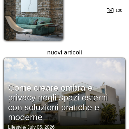
100
nuovi articoli
Come creare ombra e
privacy negli spazi esterni
con soluzioni pratiche e
moderne
Lifestyle
/
July 05, 2026