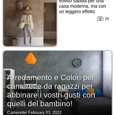
effetto sabbia per una
casa moderna, ma con
un leggero effetto
grezzo cercato!
25
Arredamento e Colori per
camerette da ragazzi per
abbinare i vostri gusti con
quelli del bambino!
Camerette
/
February 03, 2022