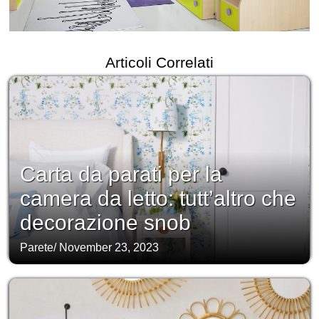
Articoli Correlati
Carta da parati per la
camera da letto: tutt’altro che
decorazione snob
Parete
/
November 23, 2023