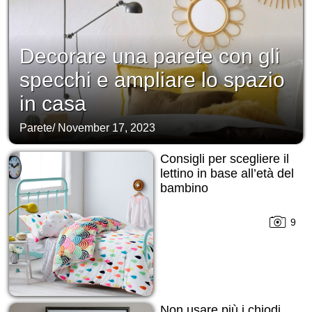
Decorare una parete con gli
specchi e ampliare lo spazio
in casa
Parete
/
November 17, 2023
Consigli per scegliere il
lettino in base all’età del
bambino
9
Non usare più i chiodi,