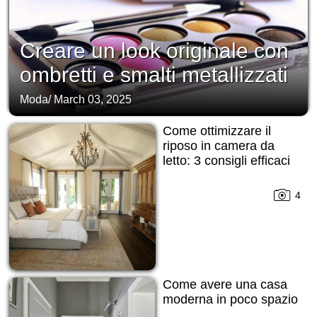
Creare un look originale con
ombretti e smalti metallizzati
Moda
/
March 03, 2025
Come ottimizzare il
riposo in camera da
letto: 3 consigli efficaci
4
Come avere una casa
moderna in poco spazio