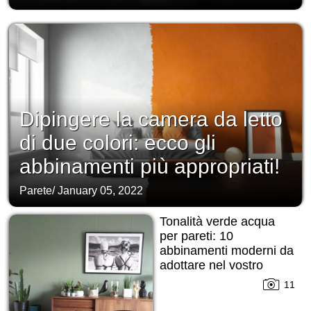
Dipingere la camera da letto
di due colori: ecco gli
abbinamenti più appropriati!
Parete
/
January 05, 2022
Tonalità verde acqua
per pareti: 10
abbinamenti moderni da
adottare nel vostro
interior!
11