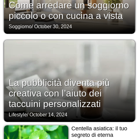
Come arredare un soggiorno
piccolo o con cucina a vista
Soggiorno
/
October 30, 2024
La pubblicità diventa più
creativa con l’aiuto dei
taccuini personalizzati
Lifestyle
/
October 14, 2024
Centella asiatica: il tuo
segreto di eterna