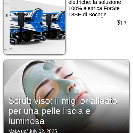
elettriche: la soluzione
100% elettrica ForSte
18SE di Socage
3
Scrub viso: il miglior alleato
per una pelle liscia e
luminosa
Make up
/
July 02, 2025