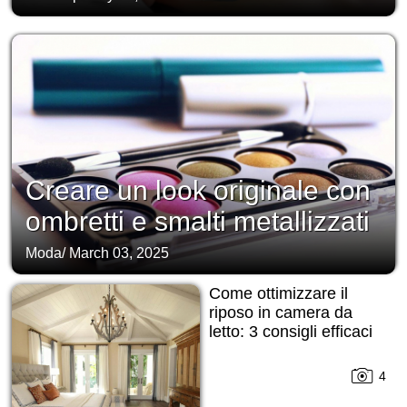
Creare un look originale con
ombretti e smalti metallizzati
Moda
/
March 03, 2025
Come ottimizzare il
riposo in camera da
letto: 3 consigli efficaci
4