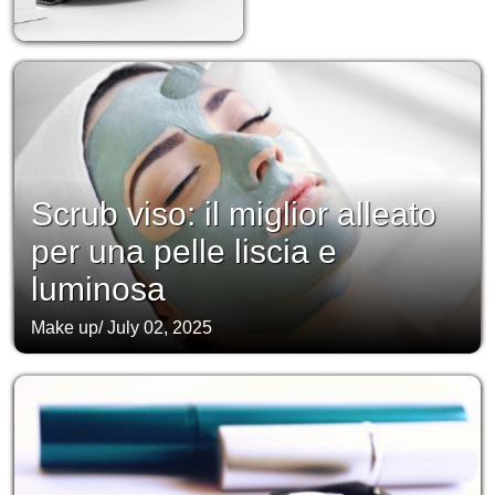
Scrub viso: il miglior alleato
per una pelle liscia e
luminosa
Make up
/
July 02, 2025