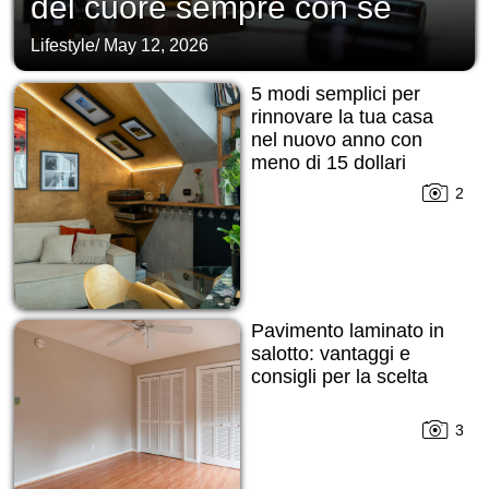
del cuore sempre con sé
Lifestyle
/
May 12, 2026
5 modi semplici per
rinnovare la tua casa
nel nuovo anno con
meno di 15 dollari
2
Pavimento laminato in
salotto: vantaggi e
consigli per la scelta
3