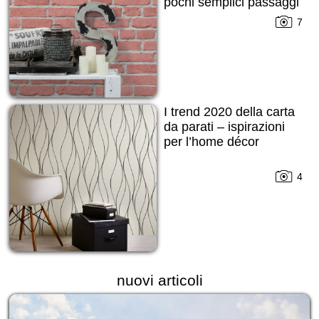
pochi semplici passaggi
7
I trend 2020 della carta
da parati – ispirazioni
per l’home décor
4
nuovi articoli