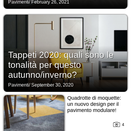
Pavimenti
/
February 26, 2021
Tappeti 2020: quali sono le
tonalità per questo
autunno/inverno?
Pavimenti
/
September 30, 2020
Quadrotte di moquette:
un nuovo design per il
pavimento modulare!
4