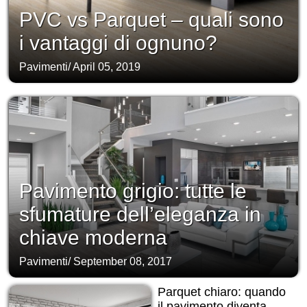
PVC vs Parquet – quali sono
i vantaggi di ognuno?
Pavimenti
/
April 05, 2019
Pavimento grigio: tutte le
sfumature dell’eleganza in
chiave moderna
Pavimenti
/
September 08, 2017
Parquet chiaro: quando
il pavimento diventa