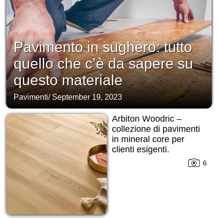
Pavimento in sughero: tutto
quello che c’è da sapere su
questo materiale
Pavimenti
/
September 19, 2023
Arbiton Woodric –
collezione di pavimenti
in mineral core per
clienti esigenti.
Completamente
6
prodotto nell’Unione
Europea