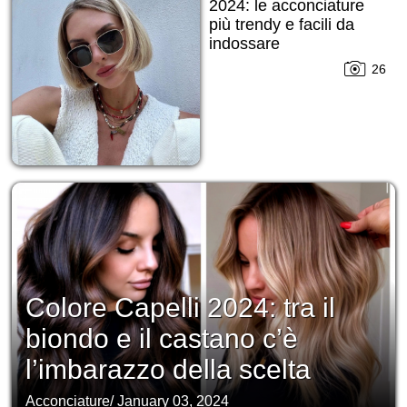
2024: le acconciature
più trendy e facili da
indossare
indipendentemente
26
dalla stagione
Colore Capelli 2024: tra il
biondo e il castano c’è
l’imbarazzo della scelta
Acconciature
/
January 03, 2024