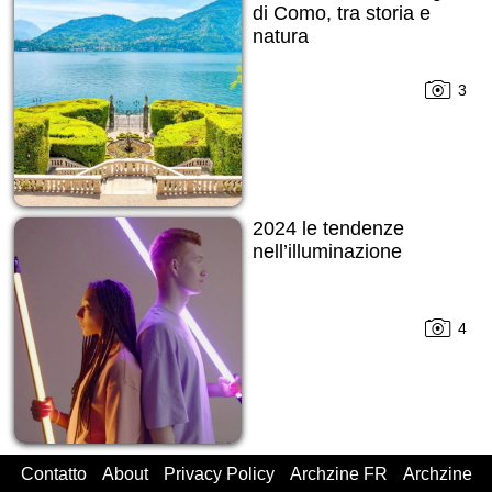
di Como, tra storia e
natura
3
2024 le tendenze
nell’illuminazione
4
Contatto
About
Privacy Policy
Archzine FR
Archzine