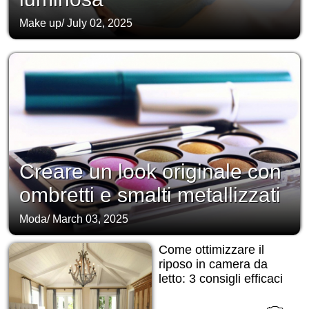
Make up
/
July 02, 2025
Creare un look originale con
ombretti e smalti metallizzati
Moda
/
March 03, 2025
Come ottimizzare il
riposo in camera da
letto: 3 consigli efficaci