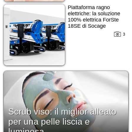
Piattaforma ragno
elettriche: la soluzione
100% elettrica ForSte
18SE di Socage
3
Scrub viso: il miglior alleato
per una pelle liscia e
luminosa