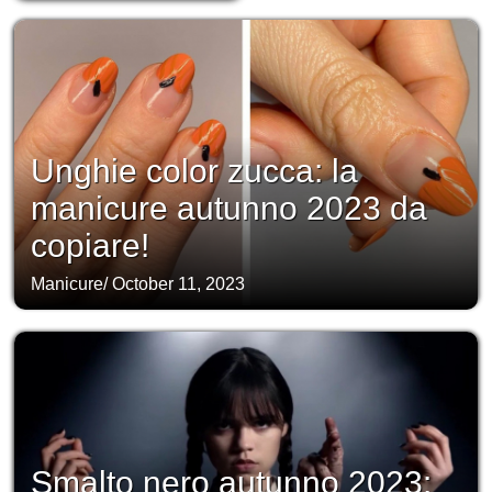
Unghie color zucca: la
manicure autunno 2023 da
copiare!
Manicure
/
October 11, 2023
Smalto nero autunno 2023: