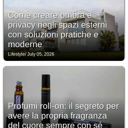
Come creare ombra e
privacy negli spazi esterni
con soluzioni pratiche e
moderne
Lifestyle
/
July 05, 2026
Profumi roll-on: il segreto per
avere la propria fragranza
del cuore sempre con sé