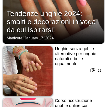
Tendenze unghie 2024:
smalti e decorazioni in voga
da cui ispirarsi!
Manicure
/
January 17, 2024
Unghie senza gel: le
alternative per unghie
naturali e belle
ugualmente
25
Corso ricostruzione
unghie online con