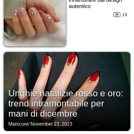
innamorare dal design
autentico
13
Unghie natalizie rosso e oro:
trend intramontabile per
mani di dicembre
Manicure
/
November 23, 2023