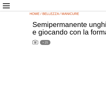
HOME
/
BELLEZZA
/
MANICURE
Semipermanente unghie c
e giocando con la form
+ 25