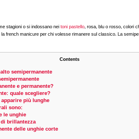
me stagioni o si indossano nei
toni pastello
, rosa, blu o rosso, colori
a french manicure per chi volesse rimanere sul classico. La semiper
Contents
malto semipermanente
 semipermanente
anente e permanente?
e: quale scegliere?
 apparire più lunghe
rali sono:
e le unghie
di brillantezza
ente delle unghie corte