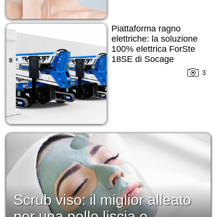
Piattaforma ragno
elettriche: la soluzione
100% elettrica ForSte
18SE di Socage
3
Scrub viso: il miglior alleato
per una pelle liscia e