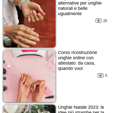
alternative per unghie
naturali e belle
ugualmente
25
Corso ricostruzione
unghie online con
attestato: da casa,
quando vuoi
5
Unghie Natale 2023: le
idee più strambe per la