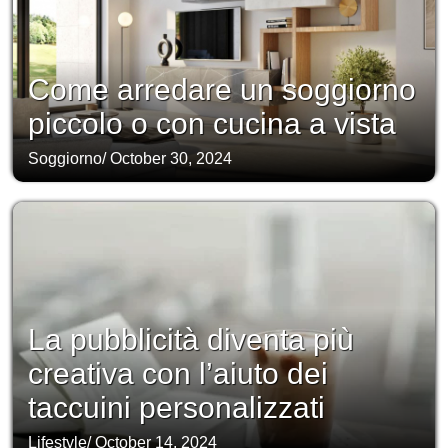
Come arredare un soggiorno
piccolo o con cucina a vista
Soggiorno
/
October 30, 2024
La pubblicità diventa più
creativa con l’aiuto dei
taccuini personalizzati
Lifestyle
/
October 14, 2024