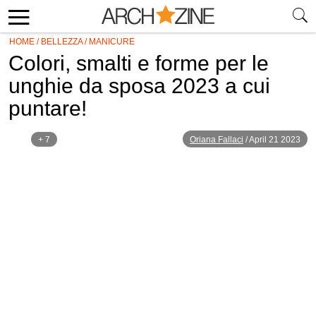
HOME
/
BELLEZZA
/
MANICURE
Colori, smalti e forme per le
unghie da sposa 2023 a cui
puntare!
+ 7
Oriana Fallaci
/
April 21 2023