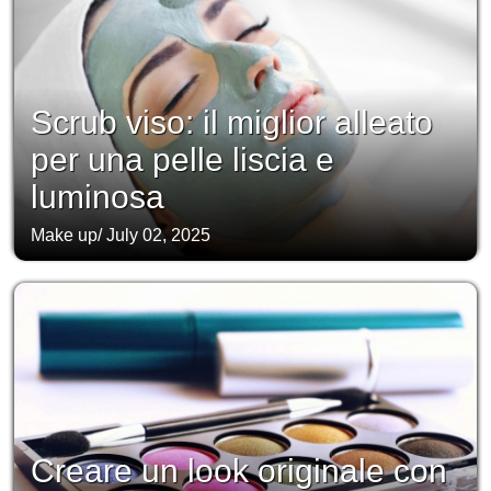
Scrub viso: il miglior alleato
per una pelle liscia e
luminosa
Make up
/
July 02, 2025
Creare un look originale con