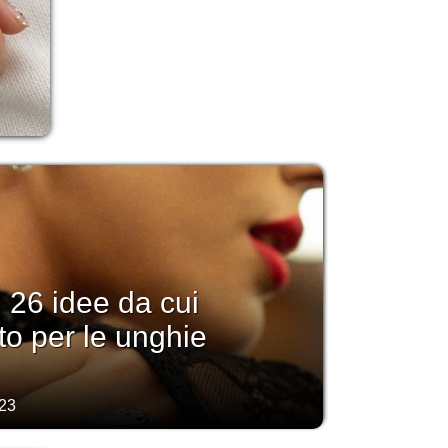
: 26 idee da cui
o per le unghie
23