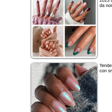
2023 c
da no
Tende
con sm