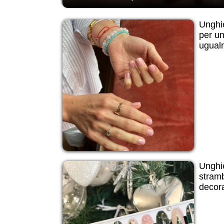
Unghie
per un
ugual
Unghie
stram
decora