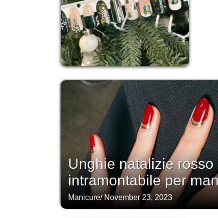
Unghie natalizie rosso 
intramontabile per man
Manicure
/
November 23, 2023