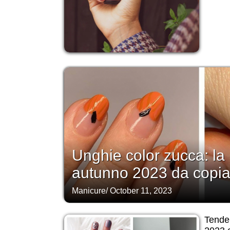
Unghie color zucca: la
autunno 2023 da copia
Manicure
/
October 11, 2023
Tende