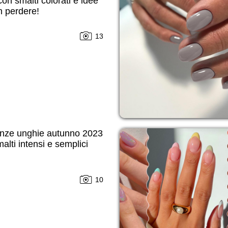
on smalti colorati e idee
n perdere!
13
nze unghie autunno 2023
alti intensi e semplici
10