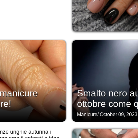
 manicure
Smalto nero a
re!
ottobre come 
Manicure
/
October 09, 2023
nze unghie autunnali