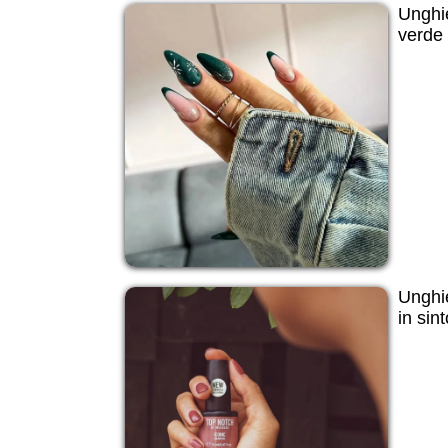
Unghi
verde e
Unghie
in sin