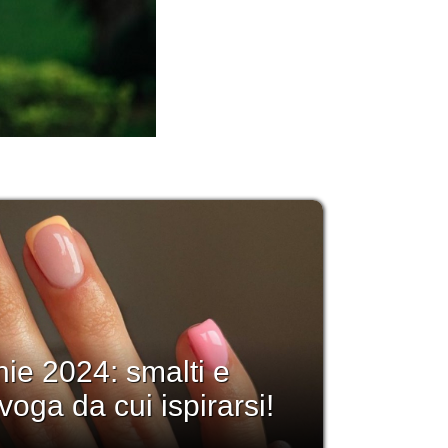
ie 2024: smalti e
voga da cui ispirarsi!