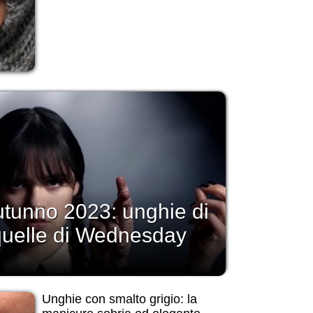
utunno 2023: unghie di
quelle di Wednesday
Unghie con smalto grigio: la