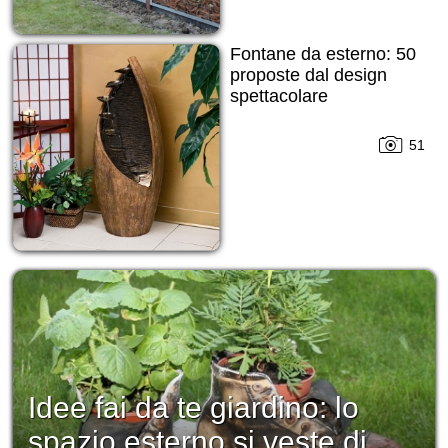
Fontane da esterno: 50
proposte dal design
spettacolare
51
Idee fai da te giardino: lo
spazio esterno si veste di