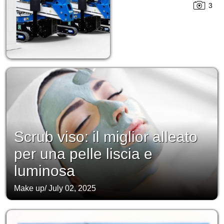
3
Scrub viso: il miglior alleato
per una pelle liscia e
luminosa
Make up
/
July 02, 2025