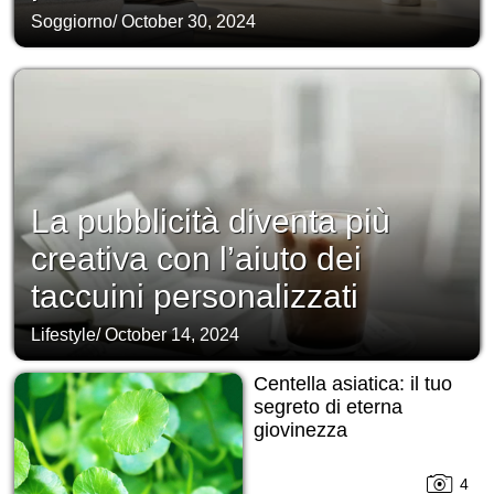
Soggiorno
/
October 30, 2024
La pubblicità diventa più
creativa con l’aiuto dei
taccuini personalizzati
Lifestyle
/
October 14, 2024
Centella asiatica: il tuo
segreto di eterna
giovinezza
4