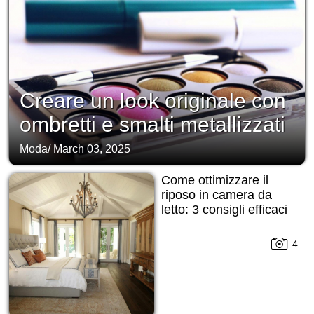
Creare un look originale con
ombretti e smalti metallizzati
Moda
/
March 03, 2025
Come ottimizzare il
riposo in camera da
letto: 3 consigli efficaci
4